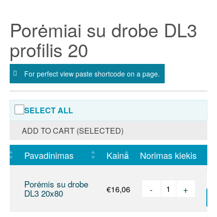
Skip
to
Porėmiai su drobe DL3
content
profilis 20
For perfect view paste shortcode on a page.
SELECT ALL
ADD TO CART (SELECTED)
Pavadinimas
Kaina
Norimas kiekis
Porėmis su drobe
-
+
€
16,06
produkto kie
DL3 20x80
Į