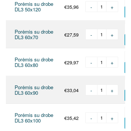
Porėmis su drobe
-
+
€
35,96
produkto kie
DL3 50x120
Į
Porėmis su drobe
-
+
€
27,59
produkto kie
DL3 60x70
Į
Porėmis su drobe
-
+
€
29,97
produkto kie
DL3 60x80
Į
Porėmis su drobe
-
+
€
33,04
produkto kie
DL3 60x90
Į
Porėmis su drobe
-
+
€
35,42
produkto kie
DL3 60x100
Į