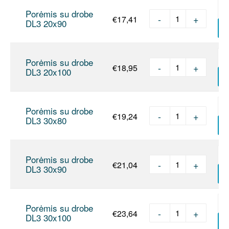
Porėmis su drobe
-
+
€
17,41
produkto kie
DL3 20x90
Į
Porėmis su drobe
-
+
€
18,95
produkto kie
DL3 20x100
Į
Porėmis su drobe
-
+
€
19,24
produkto kie
DL3 30x80
Į
Porėmis su drobe
-
+
€
21,04
produkto kie
DL3 30x90
Į
Porėmis su drobe
-
+
€
23,64
produkto kie
DL3 30x100
Į