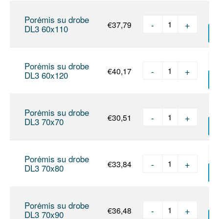
Porėmis su drobe
-
+
€
37,79
produkto kie
DL3 60x110
Į
Porėmis su drobe
-
+
€
40,17
produkto kie
DL3 60x120
Į
Porėmis su drobe
-
+
€
30,51
produkto kie
DL3 70x70
Į
Porėmis su drobe
-
+
€
33,84
produkto kie
DL3 70x80
Į
Porėmis su drobe
-
+
€
36,48
produkto kie
DL3 70x90
Į