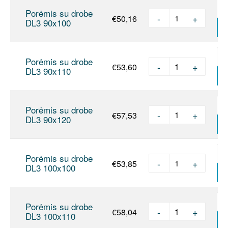
Porėmis su drobe
-
+
€
50,16
produkto kie
DL3 90x100
Į
Porėmis su drobe
-
+
€
53,60
produkto kie
DL3 90x110
Į
Porėmis su drobe
-
+
€
57,53
produkto kie
DL3 90x120
Į
Porėmis su drobe
-
+
€
53,85
produkto kie
DL3 100x100
Į
Porėmis su drobe
-
+
€
58,04
produkto kie
DL3 100x110
Į