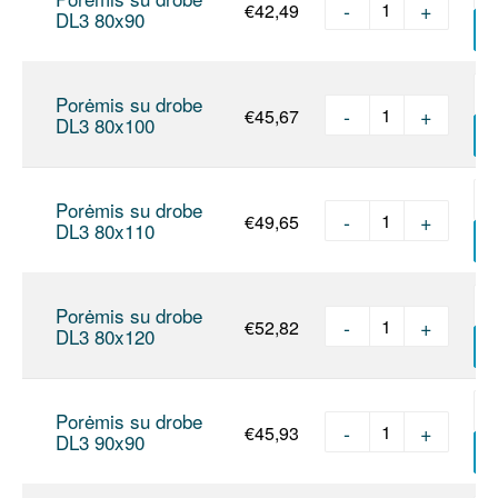
-
+
€
42,49
produkto kie
DL3 80x90
Į
Porėmis su drobe
-
+
€
45,67
produkto kie
DL3 80x100
Į
Porėmis su drobe
-
+
€
49,65
produkto kie
DL3 80x110
Į
Porėmis su drobe
-
+
€
52,82
produkto kie
DL3 80x120
Į
Porėmis su drobe
-
+
€
45,93
produkto kie
DL3 90x90
Į