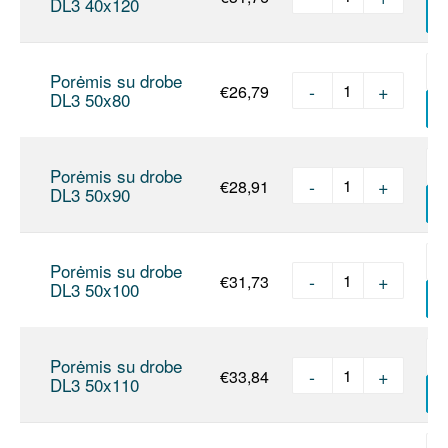
produkto kie
DL3 40x120
Į
Porėmis su drobe
-
+
€
26,79
produkto kie
DL3 50x80
Į
Porėmis su drobe
-
+
€
28,91
produkto kie
DL3 50x90
Į
Porėmis su drobe
-
+
€
31,73
produkto kie
DL3 50x100
Į
Porėmis su drobe
-
+
€
33,84
produkto kie
DL3 50x110
Į