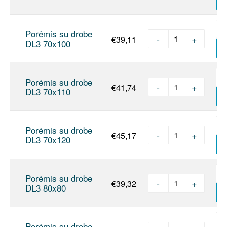
Porėmis su drobe
-
+
€
39,11
produkto kie
DL3 70x100
Į
Porėmis su drobe
-
+
€
41,74
produkto kie
DL3 70x110
Į
Porėmis su drobe
-
+
€
45,17
produkto kie
DL3 70x120
Į
Porėmis su drobe
-
+
€
39,32
produkto kie
DL3 80x80
Į
Porėmis su drobe