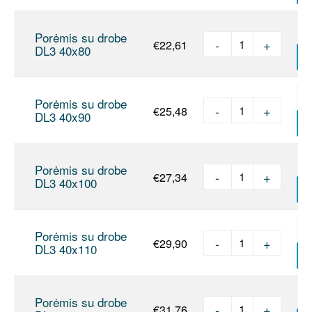
Porėmis su drobe
-
+
€
22,61
produkto kie
DL3 40x80
Į
Porėmis su drobe
-
+
€
25,48
produkto kie
DL3 40x90
Į
Porėmis su drobe
-
+
€
27,34
produkto kie
DL3 40x100
Į
Porėmis su drobe
-
+
€
29,90
produkto kie
DL3 40x110
Į
Porėmis su drobe
-
+
€
31,76