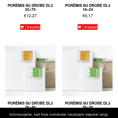
PORĖMIS SU DROBE DL3
PORĖMIS SU DROBE DL3
20×70
18×24
€
12,27
€
6,17
Į krepšelį
Į krepšelį
PORĖMIS SU DROBE DL3
PORĖMIS SU DROBE DL3
30×40
30×30
€
10,02
€
8,58
Informuojame, kad šioje svetainėje naudojami slapukai (angl.