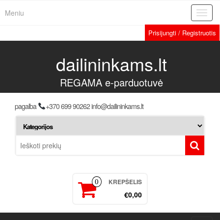
Meniu
Toggl
navig
Prisijungti / Registruotis
dailininkams.lt
REGAMA e-parduotuvė
pagalba
+370 699 90262 info@dailininkams.lt
KREPŠELIS
0
€0,00