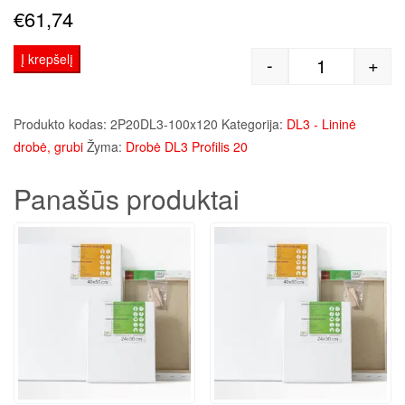
€
61,74
Į krepšelį
-
+
produkto kie
Produkto kodas:
2P20DL3-100x120
Kategorija:
DL3 - Lininė
drobė, grubi
Žyma:
Drobė DL3 Profilis 20
Panašūs produktai