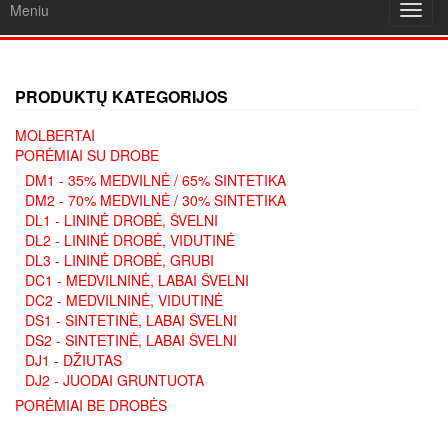
Meniu
Toggl
navig
PRODUKTŲ KATEGORIJOS
MOLBERTAI
PORĖMIAI SU DROBE
DM1 - 35% MEDVILNĖ / 65% SINTETIKA
DM2 - 70% MEDVILNĖ / 30% SINTETIKA
DL1 - LININĖ DROBĖ, ŠVELNI
DL2 - LININĖ DROBĖ, VIDUTINĖ
DL3 - LININĖ DROBĖ, GRUBI
DC1 - MEDVILNINĖ, LABAI ŠVELNI
DC2 - MEDVILNINĖ, VIDUTINĖ
DS1 - SINTETINĖ, LABAI ŠVELNI
DS2 - SINTETINĖ, LABAI ŠVELNI
DJ1 - DŽIUTAS
DJ2 - JUODAI GRUNTUOTA
PORĖMIAI BE DROBĖS