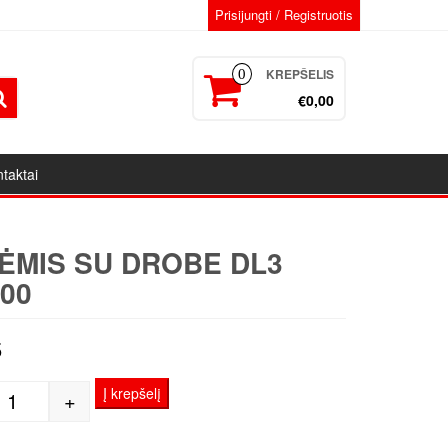
Prisijungti / Registruotis
KREPŠELIS
0
€0,00
taktai
ĖMIS SU DROBE DL3
00
5
Į krepšelį
+
produkto kiekis: Porėmis su drobe DL3 20x100