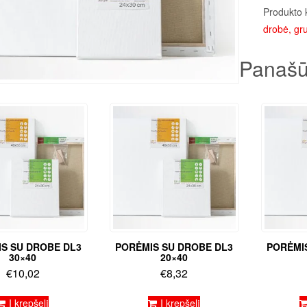
Produkto 
drobė, gru
Panašū
S SU DROBE DL3
PORĖMIS SU DROBE DL3
PORĖMI
30×40
20×40
€
10,02
€
8,32
Į krepšelį
Į krepšelį