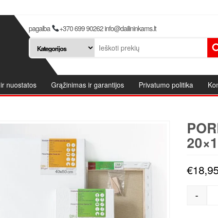
pagalba
+370 699 90262 info@dailininkams.lt
ir nuostatos
Grąžinimas ir garantijos
Privatumo politika
Kon
POR
20×1
€
18,9
-