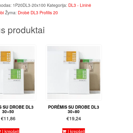
kodas:
1P20DL3-20x100
Kategorija:
DL3 - Lininė
bi
Žyma:
Drobė DL3 Profilis 20
s produktai
S SU DROBE DL3
PORĖMIS SU DROBE DL3
30×50
30×80
€
11,86
€
19,24
Į krepšelį
Į krepšelį