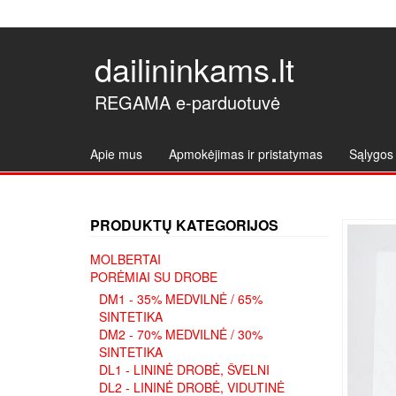
dailininkams.lt
REGAMA e-parduotuvė
Apie mus
Apmokėjimas ir pristatymas
Sąlygos 
PRODUKTŲ KATEGORIJOS
MOLBERTAI
PORĖMIAI SU DROBE
DM1 - 35% MEDVILNĖ / 65%
SINTETIKA
DM2 - 70% MEDVILNĖ / 30%
SINTETIKA
DL1 - LININĖ DROBĖ, ŠVELNI
DL2 - LININĖ DROBĖ, VIDUTINĖ