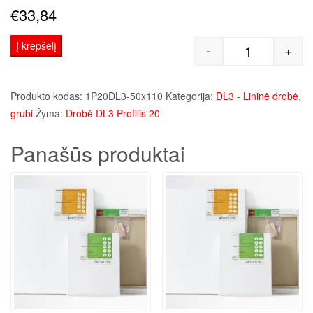
€
33,84
Į krepšelį
-
+
produkto kie
Produkto kodas:
1P20DL3-50x110
Kategorija:
DL3 - Lininė drobė,
grubi
Žyma:
Drobė DL3 Profilis 20
Panašūs produktai