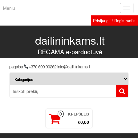
Meniu
Toggl
navig
Prisijungti / Registruotis
dailininkams.lt
REGAMA e-parduotuvė
pagalba
+370 699 90262 info@dailininkams.lt
KREPŠELIS
0
€0,00