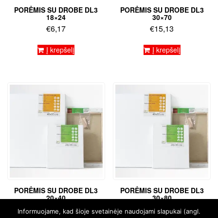
PORĖMIS SU DROBE DL3
PORĖMIS SU DROBE DL3
18×24
30×70
€
6,17
€
15,13
Į krepšelį
Į krepšelį
PORĖMIS SU DROBE DL3
PORĖMIS SU DROBE DL3
20×40
30×80
€
8,32
€
19,24
Informuojame, kad šioje svetainėje naudojami slapukai (angl.