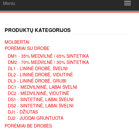
Meniu
Toggl
navig
PRODUKTŲ KATEGORIJOS
MOLBERTAI
PORĖMIAI SU DROBE
DM1 - 35% MEDVILNĖ / 65% SINTETIKA
DM2 - 70% MEDVILNĖ / 30% SINTETIKA
DL1 - LININĖ DROBĖ, ŠVELNI
DL2 - LININĖ DROBĖ, VIDUTINĖ
DL3 - LININĖ DROBĖ, GRUBI
DC1 - MEDVILNINĖ, LABAI ŠVELNI
DC2 - MEDVILNINĖ, VIDUTINĖ
DS1 - SINTETINĖ, LABAI ŠVELNI
DS2 - SINTETINĖ, LABAI ŠVELNI
DJ1 - DŽIUTAS
DJ2 - JUODAI GRUNTUOTA
PORĖMIAI BE DROBĖS