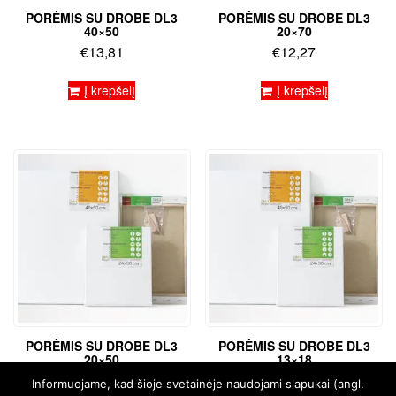
PORĖMIS SU DROBE DL3
PORĖMIS SU DROBE DL3
40×50
20×70
€
13,81
€
12,27
Į krepšelį
Į krepšelį
PORĖMIS SU DROBE DL3
PORĖMIS SU DROBE DL3
20×50
13×18
€
9,50
€
4,93
Informuojame, kad šioje svetainėje naudojami slapukai (angl.