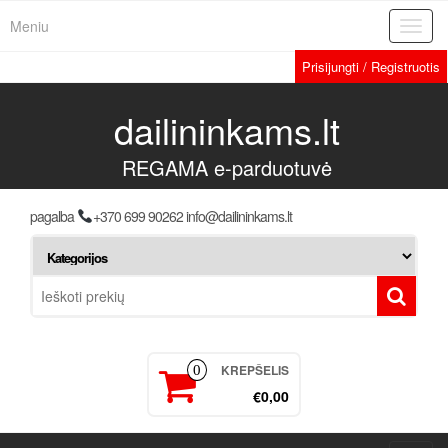
Meniu
Toggl
navig
Prisijungti / Registruotis
dailininkams.lt
REGAMA e-parduotuvė
pagalba
+370 699 90262 info@dailininkams.lt
KREPŠELIS
0
€0,00