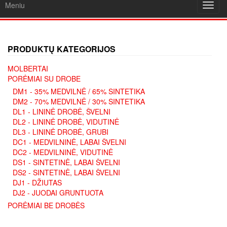
Meniu
Toggl
navig
PRODUKTŲ KATEGORIJOS
MOLBERTAI
PORĖMIAI SU DROBE
DM1 - 35% MEDVILNĖ / 65% SINTETIKA
DM2 - 70% MEDVILNĖ / 30% SINTETIKA
DL1 - LININĖ DROBĖ, ŠVELNI
DL2 - LININĖ DROBĖ, VIDUTINĖ
DL3 - LININĖ DROBĖ, GRUBI
DC1 - MEDVILNINĖ, LABAI ŠVELNI
DC2 - MEDVILNINĖ, VIDUTINĖ
DS1 - SINTETINĖ, LABAI ŠVELNI
DS2 - SINTETINĖ, LABAI ŠVELNI
DJ1 - DŽIUTAS
DJ2 - JUODAI GRUNTUOTA
PORĖMIAI BE DROBĖS