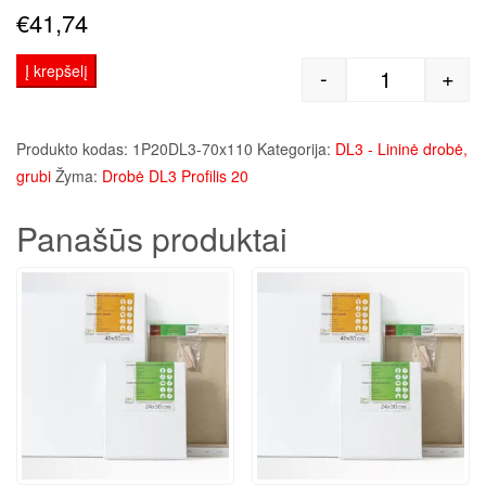
€
41,74
Į krepšelį
-
+
produkto kie
Produkto kodas:
1P20DL3-70x110
Kategorija:
DL3 - Lininė drobė,
grubi
Žyma:
Drobė DL3 Profilis 20
Panašūs produktai