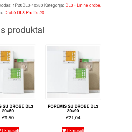
kodas:
1P20DL3-40x80
Kategorija:
DL3 - Lininė drobė,
a:
Drobė DL3 Profilis 20
s produktai
S SU DROBE DL3
PORĖMIS SU DROBE DL3
20×50
30×90
€
9,50
€
21,04
Į krepšelį
Į krepšelį