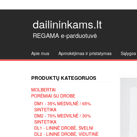
dailininkams.lt
REGAMA e-parduotuvė
Apie mus
Apmokėjimas ir pristatymas
Sąlygos 
PRODUKTŲ KATEGORIJOS
MOLBERTAI
PORĖMIAI SU DROBE
DM1 - 35% MEDVILNĖ / 65%
SINTETIKA
DM2 - 70% MEDVILNĖ / 30%
SINTETIKA
DL1 - LININĖ DROBĖ, ŠVELNI
DL2 - LININĖ DROBĖ, VIDUTINĖ