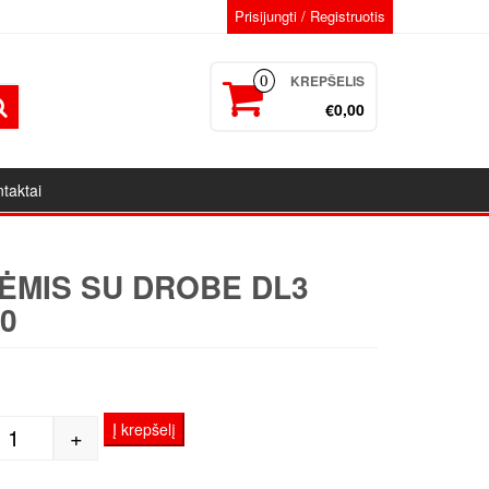
Prisijungti / Registruotis
KREPŠELIS
0
€0,00
taktai
ĖMIS SU DROBE DL3
0
1
Į krepšelį
+
produkto kiekis: Porėmis su drobe DL3 40x80