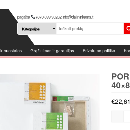
pagalba
+370 699 90262 info@dailininkams.lt
ir nuostatos
Grąžinimas ir garantijos
Privatumo politika
Kon
POR
40×8
€
22,6
-