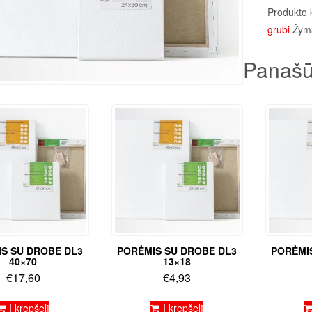
Produkto 
grubi
Žym
Panašū
S SU DROBE DL3
PORĖMIS SU DROBE DL3
PORĖMI
40×70
13×18
€
17,60
€
4,93
Į krepšelį
Į krepšelį