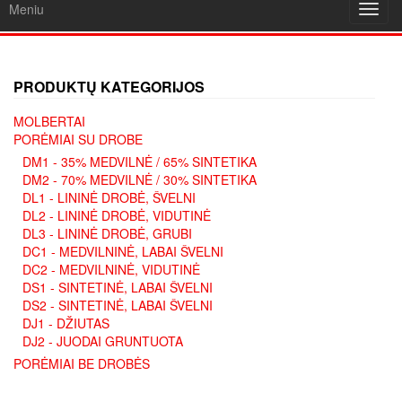
Meniu
Toggl
navig
PRODUKTŲ KATEGORIJOS
MOLBERTAI
PORĖMIAI SU DROBE
DM1 - 35% MEDVILNĖ / 65% SINTETIKA
DM2 - 70% MEDVILNĖ / 30% SINTETIKA
DL1 - LININĖ DROBĖ, ŠVELNI
DL2 - LININĖ DROBĖ, VIDUTINĖ
DL3 - LININĖ DROBĖ, GRUBI
DC1 - MEDVILNINĖ, LABAI ŠVELNI
DC2 - MEDVILNINĖ, VIDUTINĖ
DS1 - SINTETINĖ, LABAI ŠVELNI
DS2 - SINTETINĖ, LABAI ŠVELNI
DJ1 - DŽIUTAS
DJ2 - JUODAI GRUNTUOTA
PORĖMIAI BE DROBĖS