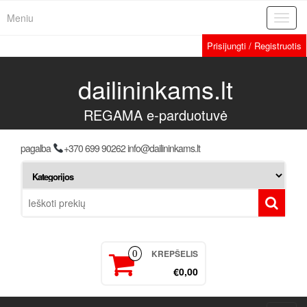
Meniu
Toggl
navig
Prisijungti / Registruotis
dailininkams.lt
REGAMA e-parduotuvė
pagalba
+370 699 90262 info@dailininkams.lt
KREPŠELIS
0
€0,00