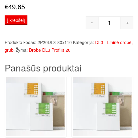
€
49,65
Į krepšelį
-
+
produkto kie
Produkto kodas:
2P20DL3-80x110
Kategorija:
DL3 - Lininė drobė,
grubi
Žyma:
Drobė DL3 Profilis 20
Panašūs produktai