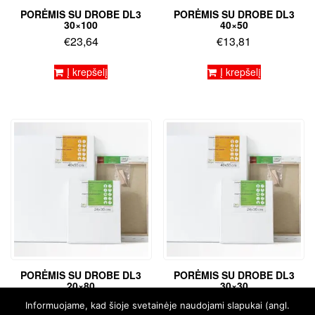
PORĖMIS SU DROBE DL3
PORĖMIS SU DROBE DL3
30×100
40×50
€
23,64
€
13,81
Į krepšelį
Į krepšelį
PORĖMIS SU DROBE DL3
PORĖMIS SU DROBE DL3
20×80
30×30
€
16,06
€
8,58
Informuojame, kad šioje svetainėje naudojami slapukai (angl.