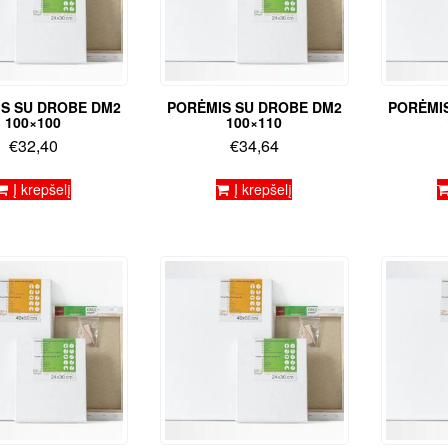
S SU DROBE DM2
PORĖMIS SU DROBE DM2
PORĖMI
100×100
100×110
€
32,40
€
34,64
Į krepšelį
Į krepšelį