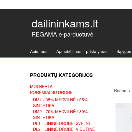
dailininkams.lt
REGAMA e-parduotuvė
Apie mus
Apmokėjimas ir pristatymas
Sąlygos 
PRODUKTŲ KATEGORIJOS
MOLBERTAI
Rodoma 1
PORĖMIAI SU DROBE
DM1 - 35% MEDVILNĖ / 65%
SINTETIKA
DM2 - 70% MEDVILNĖ / 30%
SINTETIKA
DL1 - LININĖ DROBĖ, ŠVELNI
DL2 - LININĖ DROBĖ, VIDUTINĖ