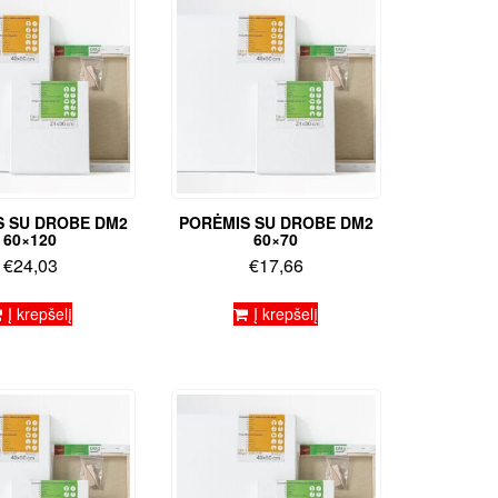
S SU DROBE DM2
PORĖMIS SU DROBE DM2
60×120
60×70
€
24,03
€
17,66
Į krepšelį
Į krepšelį