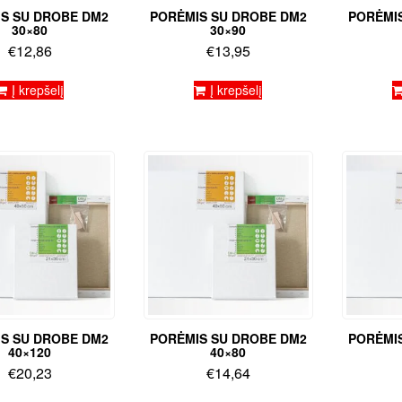
S SU DROBE DM2
PORĖMIS SU DROBE DM2
PORĖMI
30×80
30×90
€
12,86
€
13,95
Į krepšelį
Į krepšelį
S SU DROBE DM2
PORĖMIS SU DROBE DM2
PORĖMI
40×120
40×80
€
20,23
€
14,64