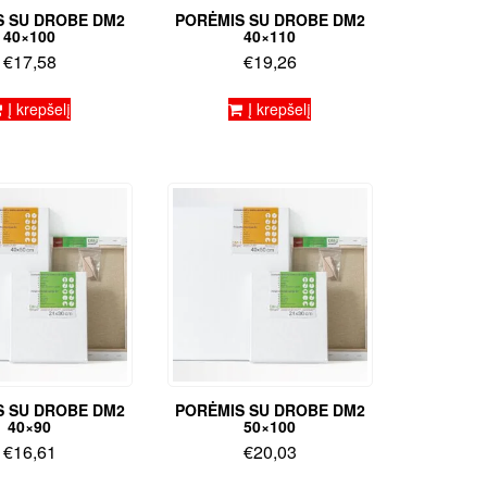
S SU DROBE DM2
PORĖMIS SU DROBE DM2
40×100
40×110
€
17,58
€
19,26
Į krepšelį
Į krepšelį
S SU DROBE DM2
PORĖMIS SU DROBE DM2
40×90
50×100
€
16,61
€
20,03