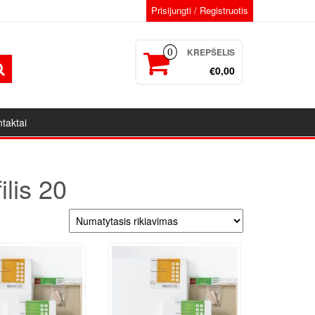
Prisijungti / Registruotis
KREPŠELIS
0
€0,00
taktai
lis 20