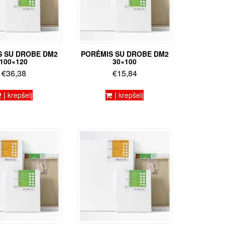
S SU DROBE DM2
PORĖMIS SU DROBE DM2
100×120
30×100
€
36,38
€
15,84
Į krepšelį
Į krepšelį