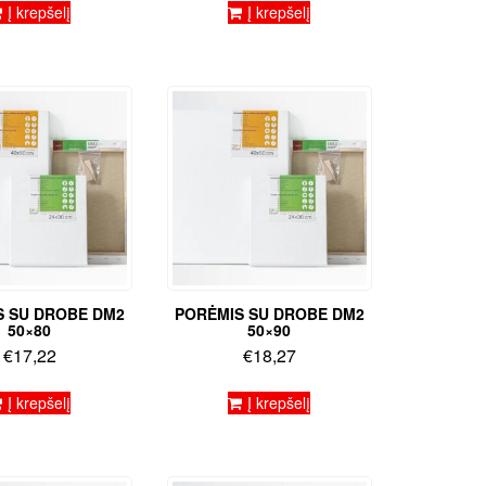
Į krepšelį
Į krepšelį
S SU DROBE DM2
PORĖMIS SU DROBE DM2
50×80
50×90
€
17,22
€
18,27
Į krepšelį
Į krepšelį