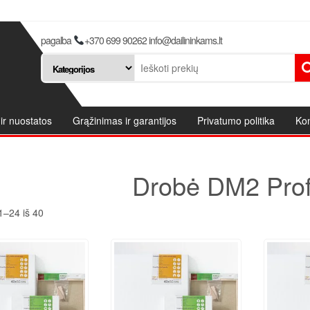
pagalba
+370 699 90262 info@dailininkams.lt
ir nuostatos
Grąžinimas ir garantijos
Privatumo politika
Kon
Drobė DM2 Profi
–24 iš 40