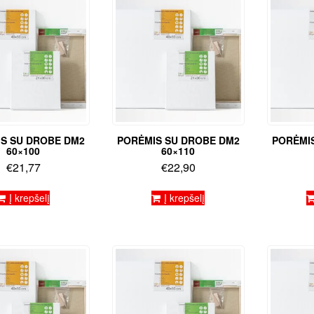
S SU DROBE DM2
PORĖMIS SU DROBE DM2
PORĖMI
60×100
60×110
€
21,77
€
22,90
Į krepšelį
Į krepšelį