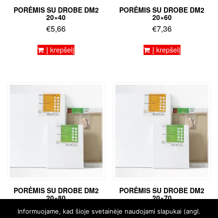
PORĖMIS SU DROBE DM2
PORĖMIS SU DROBE DM2
20×40
20×60
€
5,66
€
7,36
Į krepšelį
Į krepšelį
PORĖMIS SU DROBE DM2
PORĖMIS SU DROBE DM2
20×80
20×70
€
9,07
€
8,01
Informuojame, kad šioje svetainėje naudojami slapukai (angl.