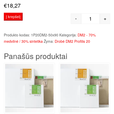
€
18,27
Į krepšelį
-
+
produkto kie
Produkto kodas:
1P20DM2-50x90
Kategorija:
DM2 - 70%
medvilnė / 30% sintetika
Žyma:
Drobė DM2 Profilis 20
Panašūs produktai