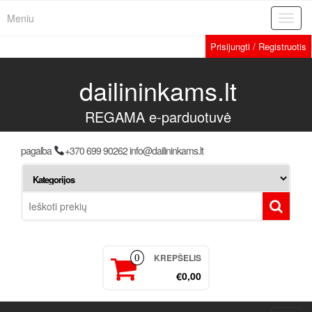
Meniu
Toggl
navig
Prisijungti / Registruotis
dailininkams.lt
REGAMA e-parduotuvė
pagalba
+370 699 90262 info@dailininkams.lt
KREPŠELIS
0
€0,00