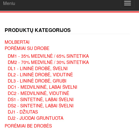
Meniu
Toggl
navig
PRODUKTŲ KATEGORIJOS
MOLBERTAI
PORĖMIAI SU DROBE
DM1 - 35% MEDVILNĖ / 65% SINTETIKA
DM2 - 70% MEDVILNĖ / 30% SINTETIKA
DL1 - LININĖ DROBĖ, ŠVELNI
DL2 - LININĖ DROBĖ, VIDUTINĖ
DL3 - LININĖ DROBĖ, GRUBI
DC1 - MEDVILNINĖ, LABAI ŠVELNI
DC2 - MEDVILNINĖ, VIDUTINĖ
DS1 - SINTETINĖ, LABAI ŠVELNI
DS2 - SINTETINĖ, LABAI ŠVELNI
DJ1 - DŽIUTAS
DJ2 - JUODAI GRUNTUOTA
PORĖMIAI BE DROBĖS