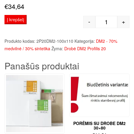
€
34,64
Į krepšelį
-
+
produkto kie
Produkto kodas:
2P20DM2-100x110
Kategorija:
DM2 - 70%
medvilnė / 30% sintetika
Žyma:
Drobė DM2 Profilis 20
Panašūs produktai
PORĖMIS SU DROBE DM2
30×80