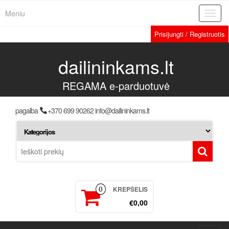
Meniu
Toggl
navig
Prisijungti / Registruotis
dailininkams.lt
REGAMA e-parduotuvė
pagalba
+370 699 90262 info@dailininkams.lt
KREPŠELIS
0
€0,00