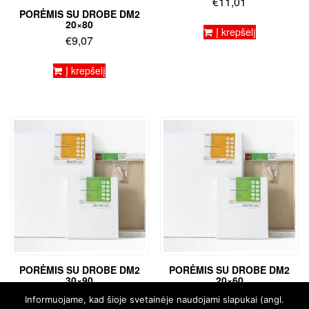
€
11,01
PORĖMIS SU DROBE DM2
20×80
Į krepšelį
€
9,07
Į krepšelį
PORĖMIS SU DROBE DM2
PORĖMIS SU DROBE DM2
30×90
20×60
€
13,95
€
7,36
Informuojame, kad šioje svetainėje naudojami slapukai (angl.