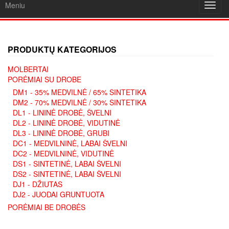
Meniu
Toggl
navig
PRODUKTŲ KATEGORIJOS
MOLBERTAI
PORĖMIAI SU DROBE
DM1 - 35% MEDVILNĖ / 65% SINTETIKA
DM2 - 70% MEDVILNĖ / 30% SINTETIKA
DL1 - LININĖ DROBĖ, ŠVELNI
DL2 - LININĖ DROBĖ, VIDUTINĖ
DL3 - LININĖ DROBĖ, GRUBI
DC1 - MEDVILNINĖ, LABAI ŠVELNI
DC2 - MEDVILNINĖ, VIDUTINĖ
DS1 - SINTETINĖ, LABAI ŠVELNI
DS2 - SINTETINĖ, LABAI ŠVELNI
DJ1 - DŽIUTAS
DJ2 - JUODAI GRUNTUOTA
PORĖMIAI BE DROBĖS