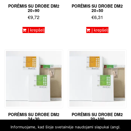
PORĖMIS SU DROBE DM2
PORĖMIS SU DROBE DM2
20×90
20×50
€
9,72
€
6,31
Į krepšelį
Į krepšelį
PORĖMIS SU DROBE DM2
PORĖMIS SU DROBE DM2
24×30
20×100
€
5,30
€
10,77
Informuojame, kad šioje svetainėje naudojami slapukai (angl.