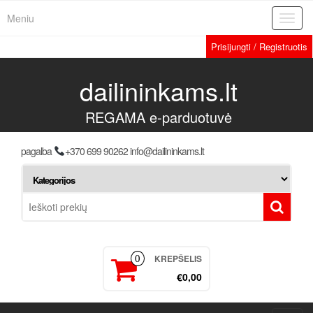
Meniu
Toggl
navig
Prisijungti / Registruotis
dailininkams.lt
REGAMA e-parduotuvė
pagalba
+370 699 90262 info@dailininkams.lt
KREPŠELIS
0
€0,00