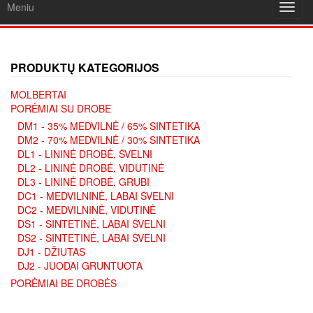
Meniu
Toggl
navig
PRODUKTŲ KATEGORIJOS
MOLBERTAI
PORĖMIAI SU DROBE
DM1 - 35% MEDVILNĖ / 65% SINTETIKA
DM2 - 70% MEDVILNĖ / 30% SINTETIKA
DL1 - LININĖ DROBĖ, ŠVELNI
DL2 - LININĖ DROBĖ, VIDUTINĖ
DL3 - LININĖ DROBĖ, GRUBI
DC1 - MEDVILNINĖ, LABAI ŠVELNI
DC2 - MEDVILNINĖ, VIDUTINĖ
DS1 - SINTETINĖ, LABAI ŠVELNI
DS2 - SINTETINĖ, LABAI ŠVELNI
DJ1 - DŽIUTAS
DJ2 - JUODAI GRUNTUOTA
PORĖMIAI BE DROBĖS