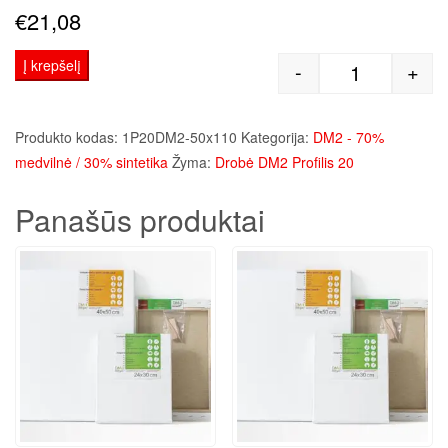
€
21,08
Į krepšelį
-
+
produkto kie
Produkto kodas:
1P20DM2-50x110
Kategorija:
DM2 - 70%
medvilnė / 30% sintetika
Žyma:
Drobė DM2 Profilis 20
Panašūs produktai