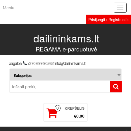
Meniu
Toggl
navig
Prisijungti / Registruotis
dailininkams.lt
REGAMA e-parduotuvė
pagalba
+370 699 90262 info@dailininkams.lt
KREPŠELIS
0
€0,00