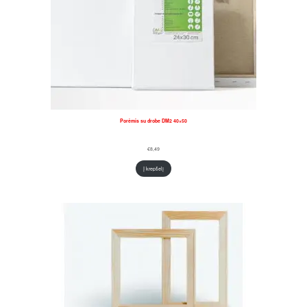
Porėmis su drobe DM2 40×50
€
8,49
Į krepšelį