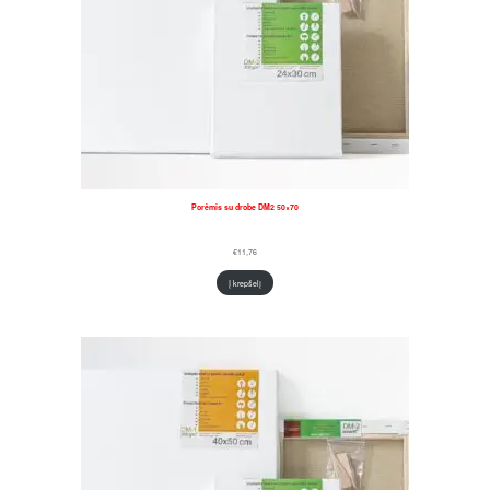
Porėmis su drobe DM2 50×70
€
11,76
Į krepšelį