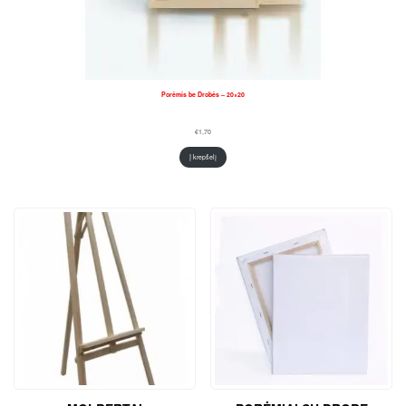
Porėmis be Drobės – 20×20
€
1,70
Į krepšelį