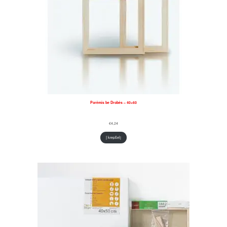
Porėmis be Drobės – 40×60
€
4,24
Į krepšelį