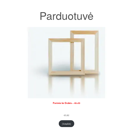
Parduotuvė
Porėmis be Drobės – 40×50
€
3,82
Į krepšelį