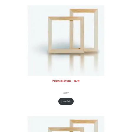
Porėmis be Drobės – 30×40
€
2,97
Į krepšelį