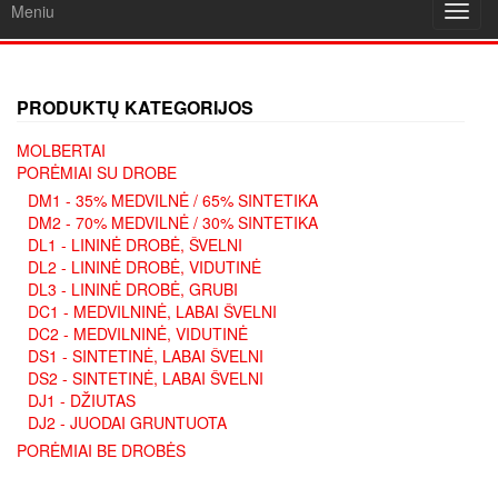
Meniu
Toggl
navig
PRODUKTŲ KATEGORIJOS
MOLBERTAI
PORĖMIAI SU DROBE
DM1 - 35% MEDVILNĖ / 65% SINTETIKA
DM2 - 70% MEDVILNĖ / 30% SINTETIKA
DL1 - LININĖ DROBĖ, ŠVELNI
DL2 - LININĖ DROBĖ, VIDUTINĖ
DL3 - LININĖ DROBĖ, GRUBI
DC1 - MEDVILNINĖ, LABAI ŠVELNI
DC2 - MEDVILNINĖ, VIDUTINĖ
DS1 - SINTETINĖ, LABAI ŠVELNI
DS2 - SINTETINĖ, LABAI ŠVELNI
DJ1 - DŽIUTAS
DJ2 - JUODAI GRUNTUOTA
PORĖMIAI BE DROBĖS