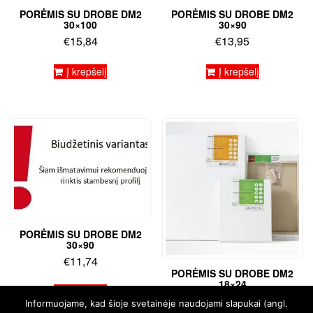
PORĖMIS SU DROBE DM2
PORĖMIS SU DROBE DM2
30×100
30×90
€
15,84
€
13,95
Į krepšelį
Į krepšelį
PORĖMIS SU DROBE DM2
30×90
€
11,74
PORĖMIS SU DROBE DM2
18×24
Į krepšelį
€
4,48
Informuojame, kad šioje svetainėje naudojami slapukai (angl.