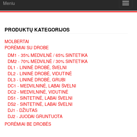
Meniu
Toggl
navig
PRODUKTŲ KATEGORIJOS
MOLBERTAI
PORĖMIAI SU DROBE
DM1 - 35% MEDVILNĖ / 65% SINTETIKA
DM2 - 70% MEDVILNĖ / 30% SINTETIKA
DL1 - LININĖ DROBĖ, ŠVELNI
DL2 - LININĖ DROBĖ, VIDUTINĖ
DL3 - LININĖ DROBĖ, GRUBI
DC1 - MEDVILNINĖ, LABAI ŠVELNI
DC2 - MEDVILNINĖ, VIDUTINĖ
DS1 - SINTETINĖ, LABAI ŠVELNI
DS2 - SINTETINĖ, LABAI ŠVELNI
DJ1 - DŽIUTAS
DJ2 - JUODAI GRUNTUOTA
PORĖMIAI BE DROBĖS