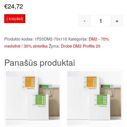
€
24,72
Į krepšelį
-
+
produkto kie
Produkto kodas:
1P20DM2-70x110
Kategorija:
DM2 - 70%
medvilnė / 30% sintetika
Žyma:
Drobė DM2 Profilis 20
Panašūs produktai