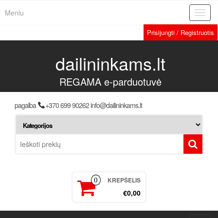
Meniu
Toggl
navig
Prisijungti / Registruotis
dailininkams.lt
REGAMA e-parduotuvė
pagalba
+370 699 90262 info@dailininkams.lt
KREPŠELIS
0
€0,00