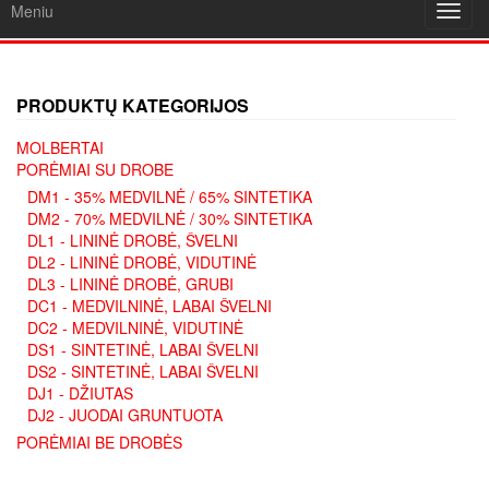
Meniu
Toggl
navig
PRODUKTŲ KATEGORIJOS
MOLBERTAI
PORĖMIAI SU DROBE
DM1 - 35% MEDVILNĖ / 65% SINTETIKA
DM2 - 70% MEDVILNĖ / 30% SINTETIKA
DL1 - LININĖ DROBĖ, ŠVELNI
DL2 - LININĖ DROBĖ, VIDUTINĖ
DL3 - LININĖ DROBĖ, GRUBI
DC1 - MEDVILNINĖ, LABAI ŠVELNI
DC2 - MEDVILNINĖ, VIDUTINĖ
DS1 - SINTETINĖ, LABAI ŠVELNI
DS2 - SINTETINĖ, LABAI ŠVELNI
DJ1 - DŽIUTAS
DJ2 - JUODAI GRUNTUOTA
PORĖMIAI BE DROBĖS