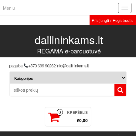
Meniu
Toggl
navig
Prisijungti / Registruotis
dailininkams.lt
REGAMA e-parduotuvė
pagalba
+370 699 90262 info@dailininkams.lt
KREPŠELIS
0
€0,00