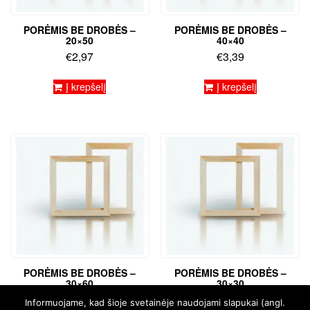
PORĖMIS BE DROBĖS –
PORĖMIS BE DROBĖS –
20×50
40×40
€
2,97
€
3,39
Į krepšelį
Į krepšelį
PORĖMIS BE DROBĖS –
PORĖMIS BE DROBĖS –
30×60
30×30
€
3,82
€
2,54
Informuojame, kad šioje svetainėje naudojami slapukai (angl.