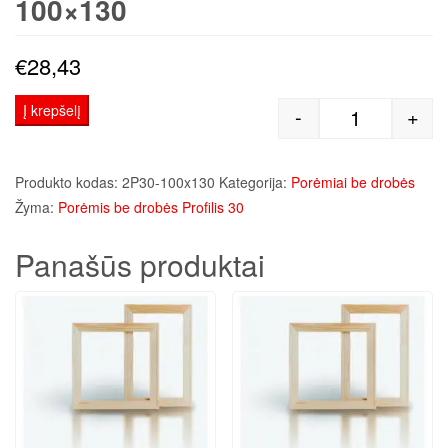
100×130
€
28,43
Į krepšelį
-
+
produkto kiek
Produkto kodas:
2P30-100x130
Kategorija:
Porėmiai be drobės
Žyma:
Porėmis be drobės Profilis 30
Panašūs produktai