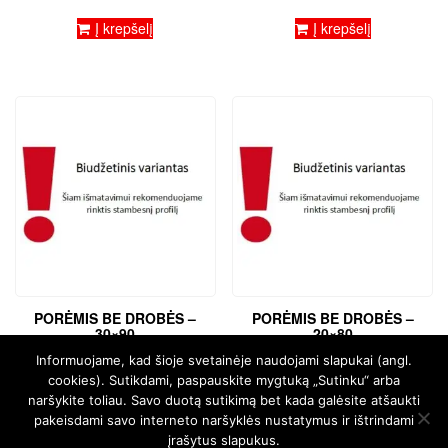
Į krepšelį
Į krepšelį
PORĖMIS BE DROBĖS –
PORĖMIS BE DROBĖS –
30×90
20×80
€
5,72
€
4,66
Informuojame, kad šioje svetainėje naudojami slapukai (angl.
cookies). Sutikdami, paspauskite mygtuką „Sutinku“ arba
Į krepšelį
Į krepšelį
naršykite toliau. Savo duotą sutikimą bet kada galėsite atšaukti
pakeisdami savo interneto naršyklės nustatymus ir ištrindami
įrašytus slapukus.