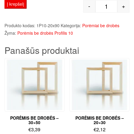
Į krepšelį
-
+
produkto kiek
Produkto kodas:
1P10-20x90
Kategorija:
Porėmiai be drobės
Žyma:
Porėmis be drobės Profilis 10
Panašūs produktai
PORĖMIS BE DROBĖS –
PORĖMIS BE DROBĖS –
30×50
20×30
€
3,39
€
2,12