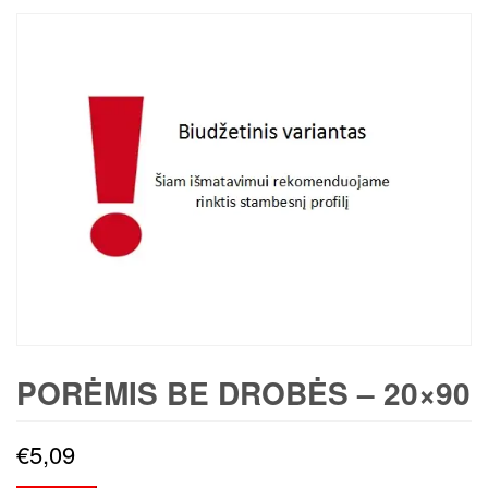
PORĖMIS BE DROBĖS – 20×90
€
5,09