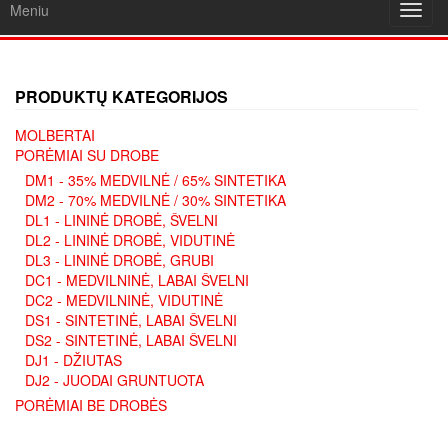
Meniu
Toggl
navig
PRODUKTŲ KATEGORIJOS
MOLBERTAI
PORĖMIAI SU DROBE
DM1 - 35% MEDVILNĖ / 65% SINTETIKA
DM2 - 70% MEDVILNĖ / 30% SINTETIKA
DL1 - LININĖ DROBĖ, ŠVELNI
DL2 - LININĖ DROBĖ, VIDUTINĖ
DL3 - LININĖ DROBĖ, GRUBI
DC1 - MEDVILNINĖ, LABAI ŠVELNI
DC2 - MEDVILNINĖ, VIDUTINĖ
DS1 - SINTETINĖ, LABAI ŠVELNI
DS2 - SINTETINĖ, LABAI ŠVELNI
DJ1 - DŽIUTAS
DJ2 - JUODAI GRUNTUOTA
PORĖMIAI BE DROBĖS