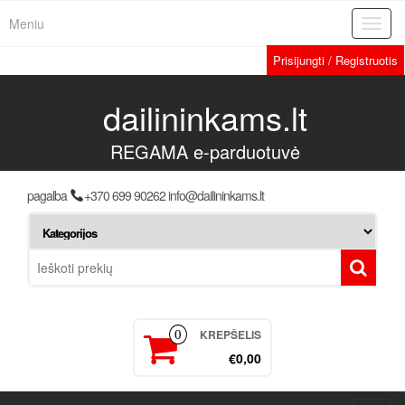
Meniu
Toggl
navig
Prisijungti / Registruotis
dailininkams.lt
REGAMA e-parduotuvė
pagalba
+370 699 90262 info@dailininkams.lt
KREPŠELIS
0
€0,00