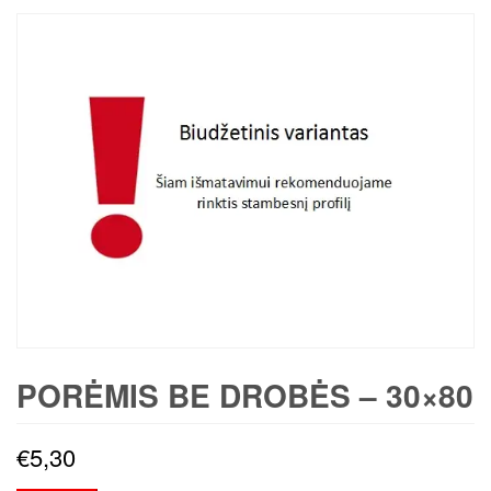
PORĖMIS BE DROBĖS – 30×80
€
5,30