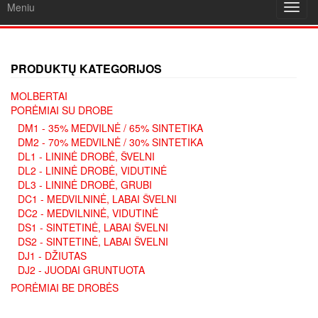
Meniu
Toggl
navig
PRODUKTŲ KATEGORIJOS
MOLBERTAI
PORĖMIAI SU DROBE
DM1 - 35% MEDVILNĖ / 65% SINTETIKA
DM2 - 70% MEDVILNĖ / 30% SINTETIKA
DL1 - LININĖ DROBĖ, ŠVELNI
DL2 - LININĖ DROBĖ, VIDUTINĖ
DL3 - LININĖ DROBĖ, GRUBI
DC1 - MEDVILNINĖ, LABAI ŠVELNI
DC2 - MEDVILNINĖ, VIDUTINĖ
DS1 - SINTETINĖ, LABAI ŠVELNI
DS2 - SINTETINĖ, LABAI ŠVELNI
DJ1 - DŽIUTAS
DJ2 - JUODAI GRUNTUOTA
PORĖMIAI BE DROBĖS