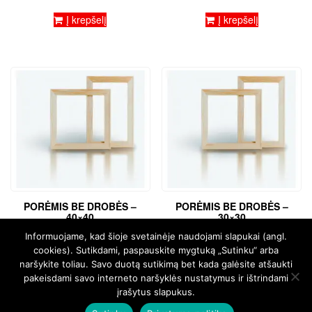
Į krepšelį
Į krepšelį
PORĖMIS BE DROBĖS –
PORĖMIS BE DROBĖS –
40×40
30×30
€
3,39
€
2,54
Informuojame, kad šioje svetainėje naudojami slapukai (angl.
cookies). Sutikdami, paspauskite mygtuką „Sutinku“ arba
Į krepšelį
Į krepšelį
naršykite toliau. Savo duotą sutikimą bet kada galėsite atšaukti
pakeisdami savo interneto naršyklės nustatymus ir ištrindami
įrašytus slapukus.