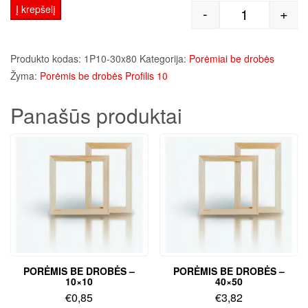
Į krepšelį
-
+
produkto kiek
Produkto kodas:
1P10-30x80
Kategorija:
Porėmiai be drobės
Žyma:
Porėmis be drobės Profilis 10
Panašūs produktai
PORĖMIS BE DROBĖS –
PORĖMIS BE DROBĖS –
10×10
40×50
€
0,85
€
3,82