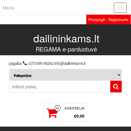
Meniu
Toggl
navig
Prisijungti / Registruotis
dailininkams.lt
REGAMA e-parduotuvė
pagalba
+370 699 90262 info@dailininkams.lt
KREPŠELIS
0
€0,00