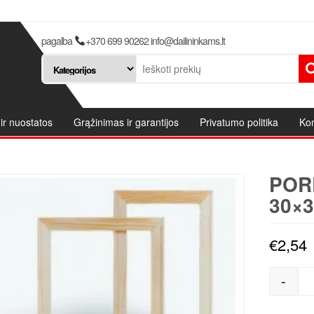
pagalba
+370 699 90262 info@dailininkams.lt
ir nuostatos
Grąžinimas ir garantijos
Privatumo politika
Kon
POR
30×3
€
2,54
-