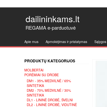
dailininkams.lt
REGAMA e-parduotuvė
Apie mus
Apmokėjimas ir pristatymas
Sąlygos 
PRODUKTŲ KATEGORIJOS
MOLBERTAI
PORĖMIAI SU DROBE
DM1 - 35% MEDVILNĖ / 65%
SINTETIKA
DM2 - 70% MEDVILNĖ / 30%
SINTETIKA
DL1 - LININĖ DROBĖ, ŠVELNI
DL2 - LININĖ DROBĖ, VIDUTINĖ