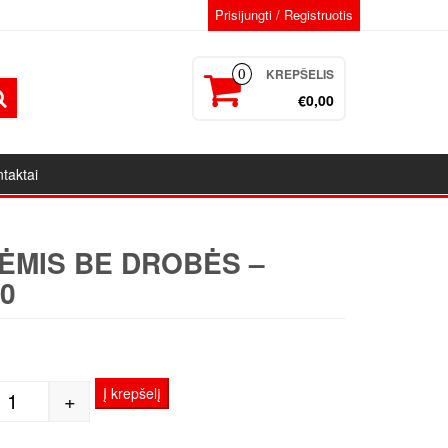
Prisijungti / Registruotis
KREPŠELIS
0
€0,00
taktai
ĖMIS BE DROBĖS –
0
Į krepšelį
+
produkto kiekis: Porėmis be Drobės - 30x30