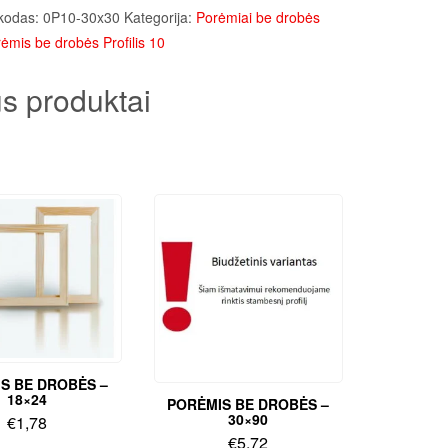
kodas:
0P10-30x30
Kategorija:
Porėmiai be drobės
ėmis be drobės Profilis 10
s produktai
S BE DROBĖS –
18×24
PORĖMIS BE DROBĖS –
30×90
€
1,78
€
5,72