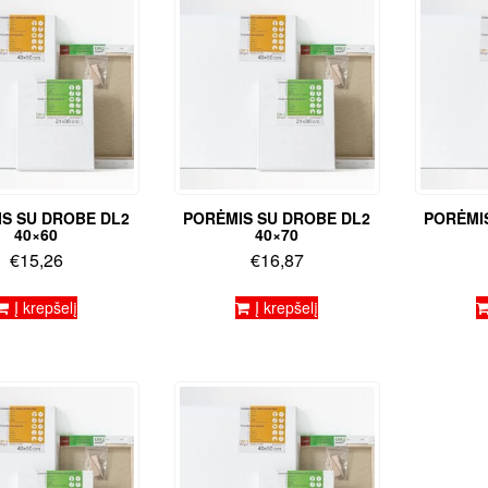
S SU DROBE DL2
PORĖMIS SU DROBE DL2
PORĖMI
40×60
40×70
€
15,26
€
16,87
Į krepšelį
Į krepšelį