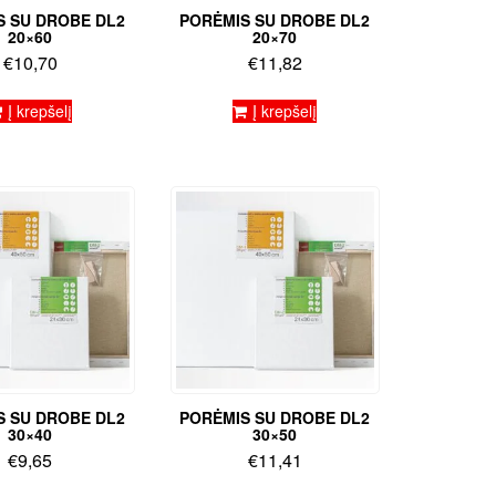
S SU DROBE DL2
PORĖMIS SU DROBE DL2
20×60
20×70
€
10,70
€
11,82
Į krepšelį
Į krepšelį
S SU DROBE DL2
PORĖMIS SU DROBE DL2
30×40
30×50
€
9,65
€
11,41