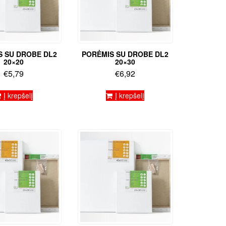
S SU DROBE DL2
PORĖMIS SU DROBE DL2
20×20
20×30
€
5,79
€
6,92
Į krepšelį
Į krepšelį