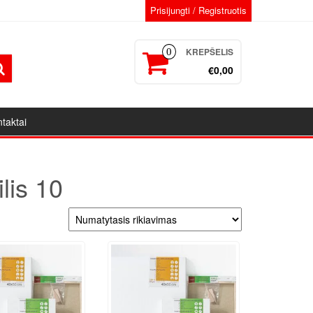
Prisijungti / Registruotis
KREPŠELIS
0
€0,00
taktai
lis 10