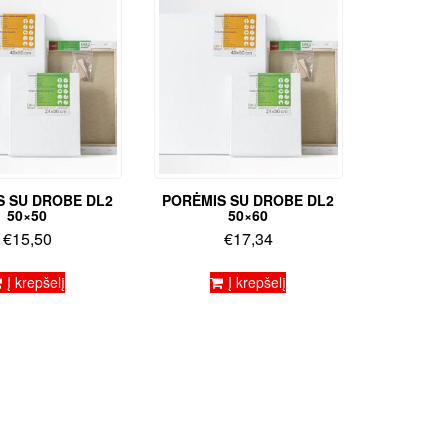
S SU DROBE DL2
PORĖMIS SU DROBE DL2
50×50
50×60
€
15,50
€
17,34
Į krepšelį
Į krepšelį