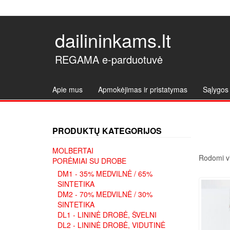
dailininkams.lt
REGAMA e-parduotuvė
Apie mus
Apmokėjimas ir pristatymas
Sąlygos 
PRODUKTŲ KATEGORIJOS
MOLBERTAI
Rodomi vi
PORĖMIAI SU DROBE
DM1 - 35% MEDVILNĖ / 65%
SINTETIKA
DM2 - 70% MEDVILNĖ / 30%
SINTETIKA
DL1 - LININĖ DROBĖ, ŠVELNI
DL2 - LININĖ DROBĖ, VIDUTINĖ