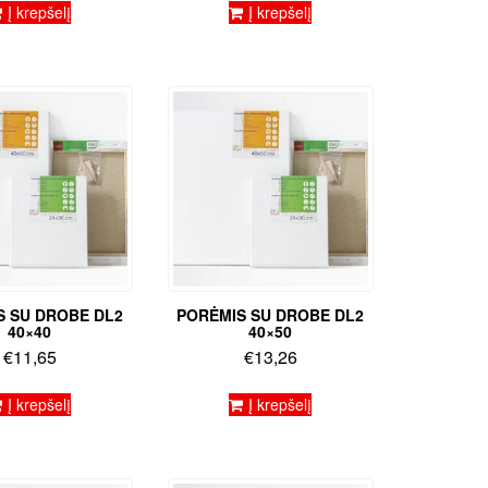
Į krepšelį
Į krepšelį
S SU DROBE DL2
PORĖMIS SU DROBE DL2
40×40
40×50
€
11,65
€
13,26
Į krepšelį
Į krepšelį