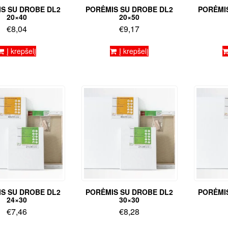
S SU DROBE DL2
PORĖMIS SU DROBE DL2
PORĖMI
20×40
20×50
€
8,04
€
9,17
Į krepšelį
Į krepšelį
S SU DROBE DL2
PORĖMIS SU DROBE DL2
PORĖMI
24×30
30×30
€
7,46
€
8,28