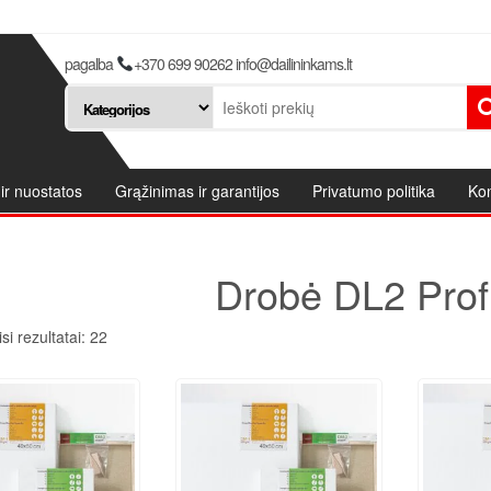
pagalba
+370 699 90262 info@dailininkams.lt
ir nuostatos
Grąžinimas ir garantijos
Privatumo politika
Kon
Drobė DL2 Profi
si rezultatai: 22