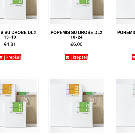
S SU DROBE DL2
PORĖMIS SU DROBE DL2
PORĖMI
13×18
18×24
€
4,81
€
6,00
Į krepšelį
Į krepšelį