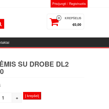
Prisijungti / Registruotis
KREPŠELIS
0
€0,00
taktai
ĖMIS SU DROBE DL2
0
8
Į krepšelį
+
produkto kiekis: Porėmis su drobe DL2 30x60