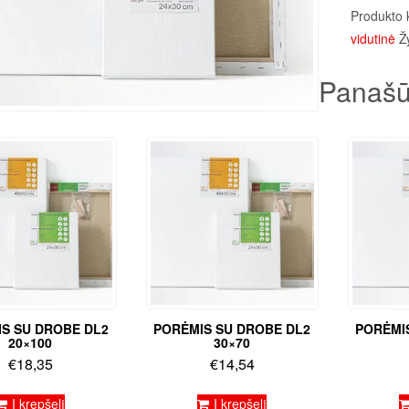
Produkto 
vidutinė
Ž
Panašū
S SU DROBE DL2
PORĖMIS SU DROBE DL2
PORĖMI
20×100
30×70
€
18,35
€
14,54
Į krepšelį
Į krepšelį