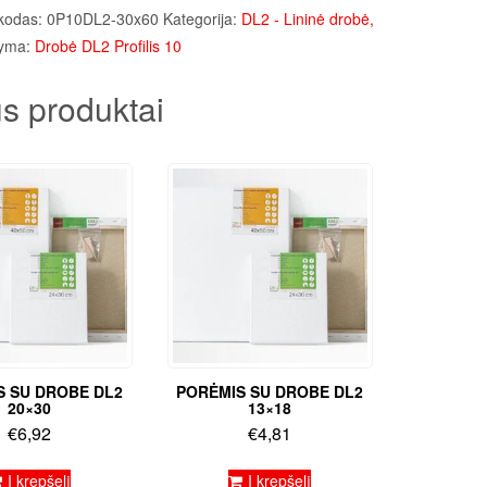
kodas:
0P10DL2-30x60
Kategorija:
DL2 - Lininė drobė,
yma:
Drobė DL2 Profilis 10
s produktai
S SU DROBE DL2
PORĖMIS SU DROBE DL2
20×30
13×18
€
6,92
€
4,81
Į krepšelį
Į krepšelį