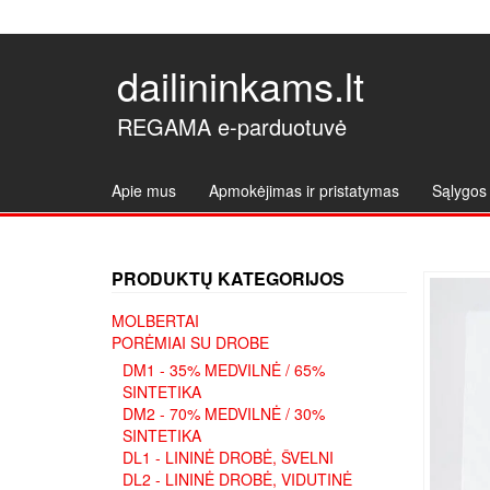
dailininkams.lt
REGAMA e-parduotuvė
Apie mus
Apmokėjimas ir pristatymas
Sąlygos 
PRODUKTŲ KATEGORIJOS
MOLBERTAI
PORĖMIAI SU DROBE
DM1 - 35% MEDVILNĖ / 65%
SINTETIKA
DM2 - 70% MEDVILNĖ / 30%
SINTETIKA
DL1 - LININĖ DROBĖ, ŠVELNI
DL2 - LININĖ DROBĖ, VIDUTINĖ