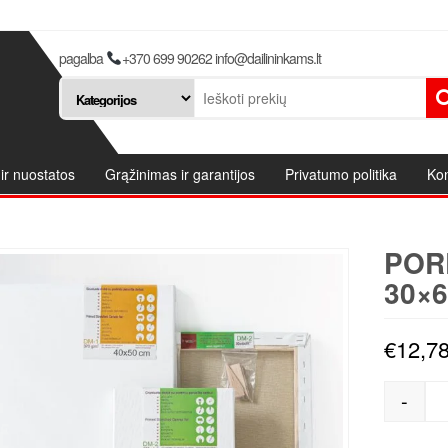
pagalba
+370 699 90262 info@dailininkams.lt
ir nuostatos
Grąžinimas ir garantijos
Privatumo politika
Kon
POR
30×6
€
12,7
-