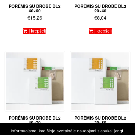
PORĖMIS SU DROBE DL2
PORĖMIS SU DROBE DL2
40×60
20×40
€
15,26
€
8,04
Į krepšelį
Į krepšelį
PORĖMIS SU DROBE DL2
PORĖMIS SU DROBE DL2
40×70
20×80
€
16,87
€
15,56
Informuojame, kad šioje svetainėje naudojami slapukai (angl.