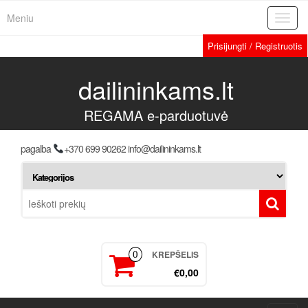
Meniu
Toggl
navig
Prisijungti / Registruotis
dailininkams.lt
REGAMA e-parduotuvė
pagalba
+370 699 90262 info@dailininkams.lt
KREPŠELIS
0
€0,00