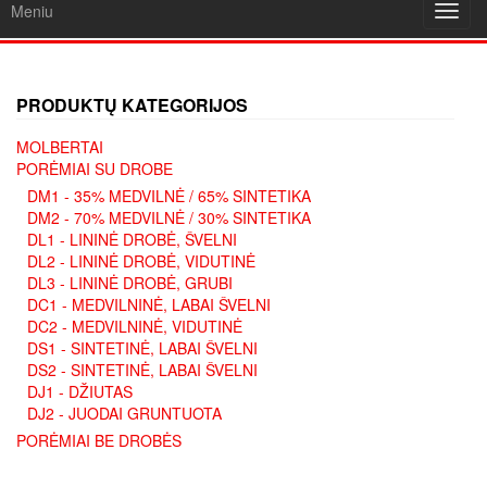
Meniu
Toggl
navig
PRODUKTŲ KATEGORIJOS
MOLBERTAI
PORĖMIAI SU DROBE
DM1 - 35% MEDVILNĖ / 65% SINTETIKA
DM2 - 70% MEDVILNĖ / 30% SINTETIKA
DL1 - LININĖ DROBĖ, ŠVELNI
DL2 - LININĖ DROBĖ, VIDUTINĖ
DL3 - LININĖ DROBĖ, GRUBI
DC1 - MEDVILNINĖ, LABAI ŠVELNI
DC2 - MEDVILNINĖ, VIDUTINĖ
DS1 - SINTETINĖ, LABAI ŠVELNI
DS2 - SINTETINĖ, LABAI ŠVELNI
DJ1 - DŽIUTAS
DJ2 - JUODAI GRUNTUOTA
PORĖMIAI BE DROBĖS