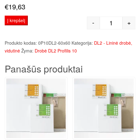
€
19,63
Į krepšelį
-
+
produkto kie
Produkto kodas:
0P10DL2-60x60
Kategorija:
DL2 - Lininė drobė,
vidutinė
Žyma:
Drobė DL2 Profilis 10
Panašūs produktai