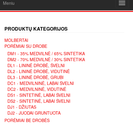
Meniu
Toggl
navig
PRODUKTŲ KATEGORIJOS
MOLBERTAI
PORĖMIAI SU DROBE
DM1 - 35% MEDVILNĖ / 65% SINTETIKA
DM2 - 70% MEDVILNĖ / 30% SINTETIKA
DL1 - LININĖ DROBĖ, ŠVELNI
DL2 - LININĖ DROBĖ, VIDUTINĖ
DL3 - LININĖ DROBĖ, GRUBI
DC1 - MEDVILNINĖ, LABAI ŠVELNI
DC2 - MEDVILNINĖ, VIDUTINĖ
DS1 - SINTETINĖ, LABAI ŠVELNI
DS2 - SINTETINĖ, LABAI ŠVELNI
DJ1 - DŽIUTAS
DJ2 - JUODAI GRUNTUOTA
PORĖMIAI BE DROBĖS