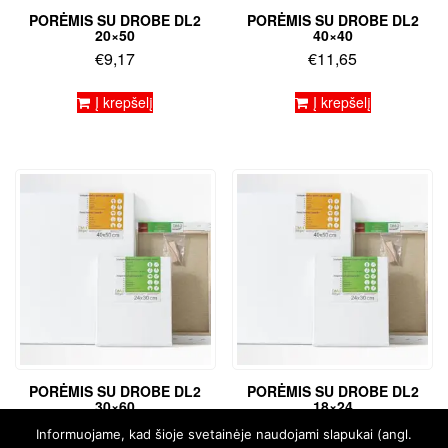
PORĖMIS SU DROBE DL2
PORĖMIS SU DROBE DL2
20×50
40×40
€
9,17
€
11,65
Į krepšelį
Į krepšelį
PORĖMIS SU DROBE DL2
PORĖMIS SU DROBE DL2
30×60
18×24
€
12,78
€
6,00
Informuojame, kad šioje svetainėje naudojami slapukai (angl.