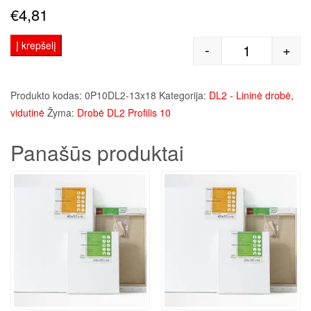
€
4,81
Į krepšelį
-
+
produkto kie
Produkto kodas:
0P10DL2-13x18
Kategorija:
DL2 - Lininė drobė,
vidutinė
Žyma:
Drobė DL2 Profilis 10
Panašūs produktai