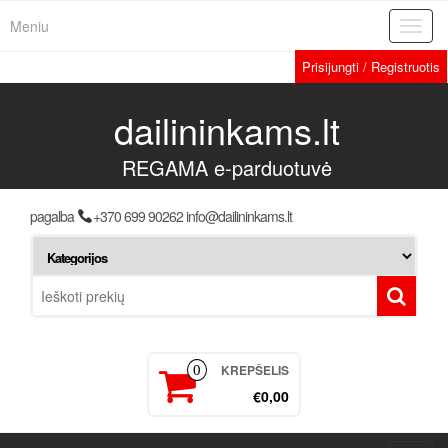
Meniu
Toggl
navig
Prisijungti / Registruotis
dailininkams.lt
REGAMA e-parduotuvė
pagalba
+370 699 90262 info@dailininkams.lt
KREPŠELIS
0
€0,00