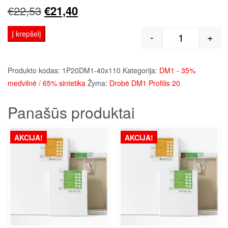
Original
Current
€
22,53
€
21,40
price
price
Į krepšelį
-
+
produkto kie
was:
is:
€22,53.
€21,40.
Produkto kodas:
1P20DM1-40x110
Kategorija:
DM1 - 35%
medvilnė / 65% sintetika
Žyma:
Drobė DM1 Profilis 20
Panašūs produktai
AKCIJA!
AKCIJA!