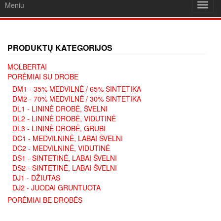
Meniu
Toggl
navig
PRODUKTŲ KATEGORIJOS
MOLBERTAI
PORĖMIAI SU DROBE
DM1 - 35% MEDVILNĖ / 65% SINTETIKA
DM2 - 70% MEDVILNĖ / 30% SINTETIKA
DL1 - LININĖ DROBĖ, ŠVELNI
DL2 - LININĖ DROBĖ, VIDUTINĖ
DL3 - LININĖ DROBĖ, GRUBI
DC1 - MEDVILNINĖ, LABAI ŠVELNI
DC2 - MEDVILNINĖ, VIDUTINĖ
DS1 - SINTETINĖ, LABAI ŠVELNI
DS2 - SINTETINĖ, LABAI ŠVELNI
DJ1 - DŽIUTAS
DJ2 - JUODAI GRUNTUOTA
PORĖMIAI BE DROBĖS