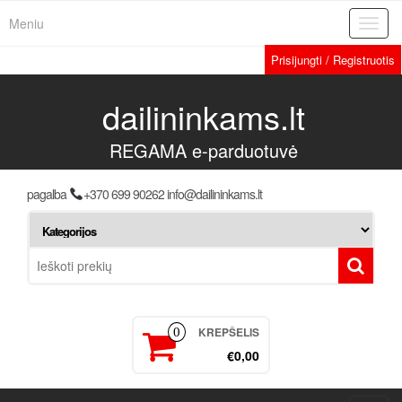
Meniu
Toggl
navig
Prisijungti / Registruotis
dailininkams.lt
REGAMA e-parduotuvė
pagalba
+370 699 90262 info@dailininkams.lt
KREPŠELIS
0
€0,00