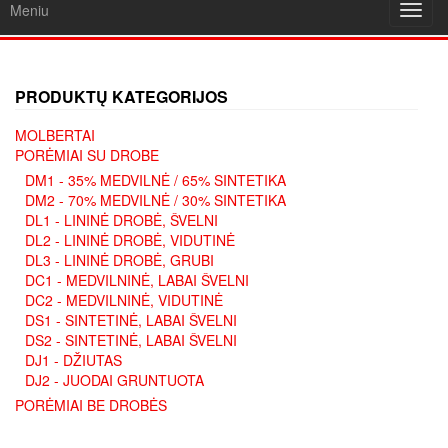
Meniu
Toggl
navig
PRODUKTŲ KATEGORIJOS
MOLBERTAI
PORĖMIAI SU DROBE
DM1 - 35% MEDVILNĖ / 65% SINTETIKA
DM2 - 70% MEDVILNĖ / 30% SINTETIKA
DL1 - LININĖ DROBĖ, ŠVELNI
DL2 - LININĖ DROBĖ, VIDUTINĖ
DL3 - LININĖ DROBĖ, GRUBI
DC1 - MEDVILNINĖ, LABAI ŠVELNI
DC2 - MEDVILNINĖ, VIDUTINĖ
DS1 - SINTETINĖ, LABAI ŠVELNI
DS2 - SINTETINĖ, LABAI ŠVELNI
DJ1 - DŽIUTAS
DJ2 - JUODAI GRUNTUOTA
PORĖMIAI BE DROBĖS