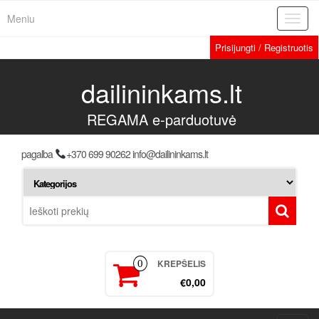
Meniu
Toggl
navig
Prisijungti / Registruotis
dailininkams.lt
REGAMA e-parduotuvė
pagalba
+370 699 90262 info@dailininkams.lt
KREPŠELIS
0
€0,00