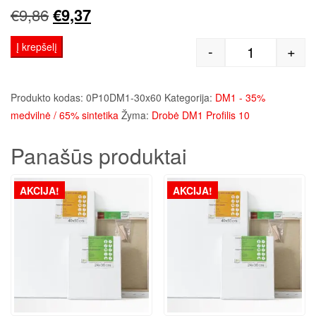
Original
Current
€
9,86
€
9,37
price
price
Į krepšelį
-
+
produkto kie
was:
is:
€9,86.
€9,37.
Produkto kodas:
0P10DM1-30x60
Kategorija:
DM1 - 35%
medvilnė / 65% sintetika
Žyma:
Drobė DM1 Profilis 10
Panašūs produktai
AKCIJA!
AKCIJA!