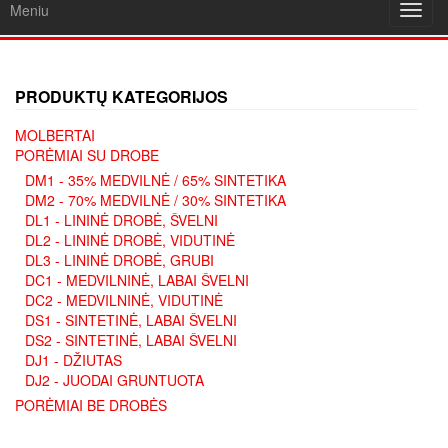
Meniu
Toggl
navig
PRODUKTŲ KATEGORIJOS
MOLBERTAI
PORĖMIAI SU DROBE
DM1 - 35% MEDVILNĖ / 65% SINTETIKA
DM2 - 70% MEDVILNĖ / 30% SINTETIKA
DL1 - LININĖ DROBĖ, ŠVELNI
DL2 - LININĖ DROBĖ, VIDUTINĖ
DL3 - LININĖ DROBĖ, GRUBI
DC1 - MEDVILNINĖ, LABAI ŠVELNI
DC2 - MEDVILNINĖ, VIDUTINĖ
DS1 - SINTETINĖ, LABAI ŠVELNI
DS2 - SINTETINĖ, LABAI ŠVELNI
DJ1 - DŽIUTAS
DJ2 - JUODAI GRUNTUOTA
PORĖMIAI BE DROBĖS