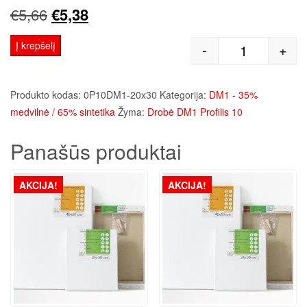
Original
Current
€
5,66
€
5,38
price
price
Į krepšelį
-
+
produkto kie
was:
is:
€5,66.
€5,38.
Produkto kodas:
0P10DM1-20x30
Kategorija:
DM1 - 35%
medvilnė / 65% sintetika
Žyma:
Drobė DM1 Profilis 10
Panašūs produktai
AKCIJA!
AKCIJA!