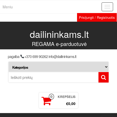
Meniu
Toggl
navig
Prisijungti / Registruotis
dailininkams.lt
REGAMA e-parduotuvė
pagalba
+370 699 90262 info@dailininkams.lt
KREPŠELIS
0
€0,00