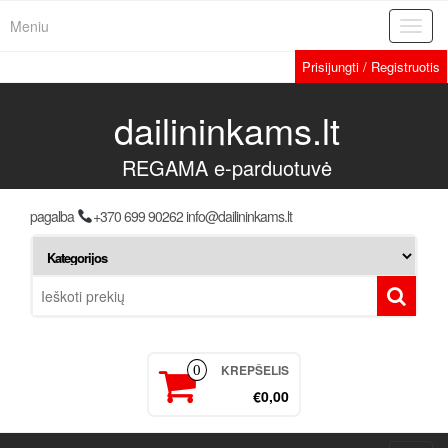
Meniu
Toggl
navig
Prisijungti / Registruotis
dailininkams.lt
REGAMA e-parduotuvė
pagalba
+370 699 90262 info@dailininkams.lt
KREPŠELIS
0
€0,00