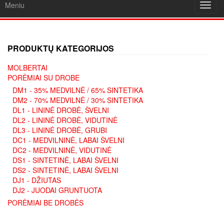
Meniu
Toggl
navig
PRODUKTŲ KATEGORIJOS
MOLBERTAI
PORĖMIAI SU DROBE
DM1 - 35% MEDVILNĖ / 65% SINTETIKA
DM2 - 70% MEDVILNĖ / 30% SINTETIKA
DL1 - LININĖ DROBĖ, ŠVELNI
DL2 - LININĖ DROBĖ, VIDUTINĖ
DL3 - LININĖ DROBĖ, GRUBI
DC1 - MEDVILNINĖ, LABAI ŠVELNI
DC2 - MEDVILNINĖ, VIDUTINĖ
DS1 - SINTETINĖ, LABAI ŠVELNI
DS2 - SINTETINĖ, LABAI ŠVELNI
DJ1 - DŽIUTAS
DJ2 - JUODAI GRUNTUOTA
PORĖMIAI BE DROBĖS