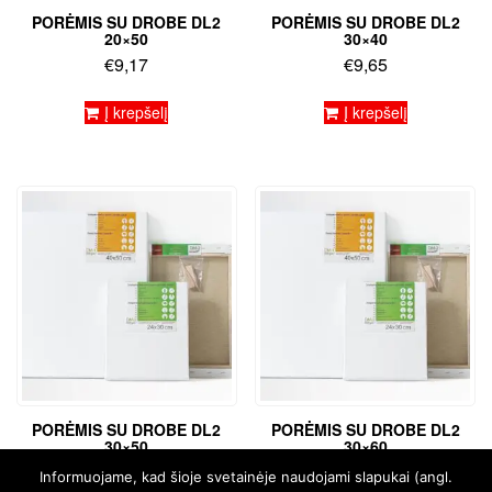
PORĖMIS SU DROBE DL2
PORĖMIS SU DROBE DL2
20×50
30×40
€
9,17
€
9,65
Į krepšelį
Į krepšelį
PORĖMIS SU DROBE DL2
PORĖMIS SU DROBE DL2
30×50
30×60
€
11,41
€
12,78
Informuojame, kad šioje svetainėje naudojami slapukai (angl.