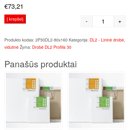
€
73,21
Į krepšelį
-
+
produkto kie
Produkto kodas:
2P30DL2-80x160
Kategorija:
DL2 - Lininė drobė,
vidutinė
Žyma:
Drobė DL2 Profilis 30
Panašūs produktai