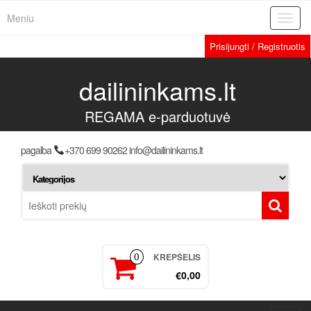
Meniu
Toggl
navig
Prisijungti / Registruotis
dailininkams.lt
REGAMA e-parduotuvė
pagalba
+370 699 90262 info@dailininkams.lt
KREPŠELIS
0
€0,00