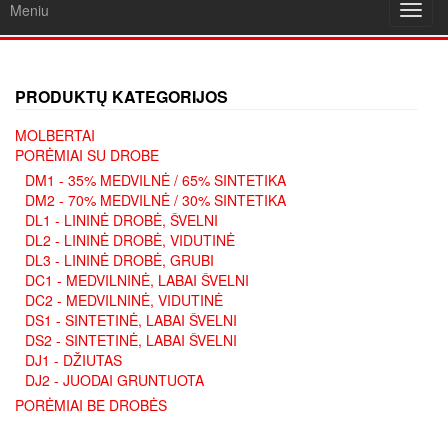
Meniu
Toggl
navig
PRODUKTŲ KATEGORIJOS
MOLBERTAI
PORĖMIAI SU DROBE
DM1 - 35% MEDVILNĖ / 65% SINTETIKA
DM2 - 70% MEDVILNĖ / 30% SINTETIKA
DL1 - LININĖ DROBĖ, ŠVELNI
DL2 - LININĖ DROBĖ, VIDUTINĖ
DL3 - LININĖ DROBĖ, GRUBI
DC1 - MEDVILNINĖ, LABAI ŠVELNI
DC2 - MEDVILNINĖ, VIDUTINĖ
DS1 - SINTETINĖ, LABAI ŠVELNI
DS2 - SINTETINĖ, LABAI ŠVELNI
DJ1 - DŽIUTAS
DJ2 - JUODAI GRUNTUOTA
PORĖMIAI BE DROBĖS