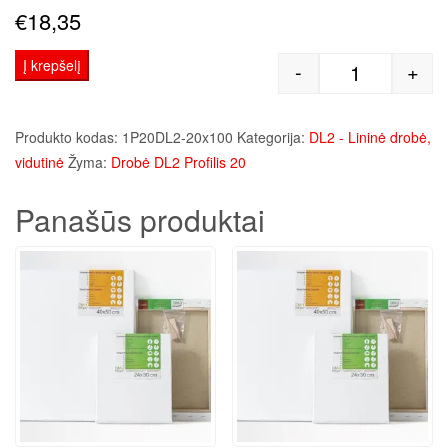
€
18,35
Į krepšelį
-
+
produkto kie
Produkto kodas:
1P20DL2-20x100
Kategorija:
DL2 - Lininė drobė,
vidutinė
Žyma:
Drobė DL2 Profilis 20
Panašūs produktai