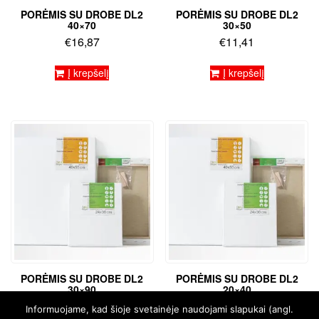
PORĖMIS SU DROBE DL2
PORĖMIS SU DROBE DL2
40×70
30×50
€
16,87
€
11,41
Į krepšelį
Į krepšelį
PORĖMIS SU DROBE DL2
PORĖMIS SU DROBE DL2
30×90
20×40
€
20,31
€
8,04
Informuojame, kad šioje svetainėje naudojami slapukai (angl.