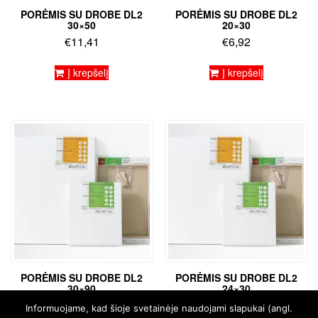
PORĖMIS SU DROBE DL2
PORĖMIS SU DROBE DL2
30×50
20×30
€
11,41
€
6,92
Į krepšelį
Į krepšelį
PORĖMIS SU DROBE DL2
PORĖMIS SU DROBE DL2
30×90
24×30
€
20,31
€
7,46
Informuojame, kad šioje svetainėje naudojami slapukai (angl.