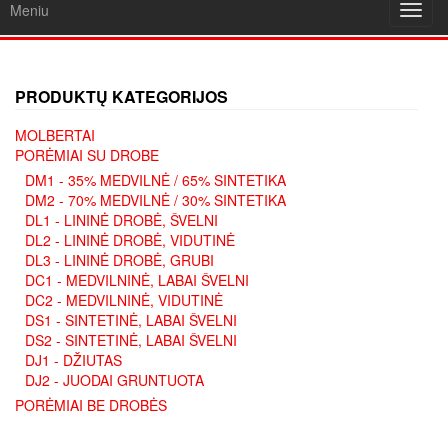
Meniu
Toggl
navig
PRODUKTŲ KATEGORIJOS
MOLBERTAI
PORĖMIAI SU DROBE
DM1 - 35% MEDVILNĖ / 65% SINTETIKA
DM2 - 70% MEDVILNĖ / 30% SINTETIKA
DL1 - LININĖ DROBĖ, ŠVELNI
DL2 - LININĖ DROBĖ, VIDUTINĖ
DL3 - LININĖ DROBĖ, GRUBI
DC1 - MEDVILNINĖ, LABAI ŠVELNI
DC2 - MEDVILNINĖ, VIDUTINĖ
DS1 - SINTETINĖ, LABAI ŠVELNI
DS2 - SINTETINĖ, LABAI ŠVELNI
DJ1 - DŽIUTAS
DJ2 - JUODAI GRUNTUOTA
PORĖMIAI BE DROBĖS