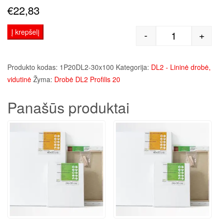
€
22,83
Į krepšelį
-
+
produkto kie
Produkto kodas:
1P20DL2-30x100
Kategorija:
DL2 - Lininė drobė,
vidutinė
Žyma:
Drobė DL2 Profilis 20
Panašūs produktai