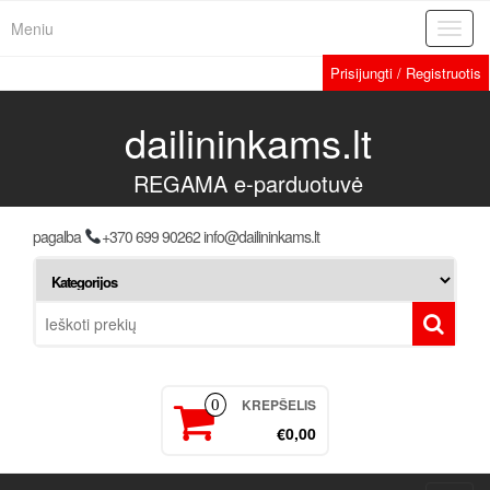
Meniu
Toggl
navig
Prisijungti / Registruotis
dailininkams.lt
REGAMA e-parduotuvė
pagalba
+370 699 90262 info@dailininkams.lt
KREPŠELIS
0
€0,00