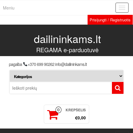
Meniu
Toggl
navig
Prisijungti / Registruotis
dailininkams.lt
REGAMA e-parduotuvė
pagalba
+370 699 90262 info@dailininkams.lt
KREPŠELIS
0
€0,00