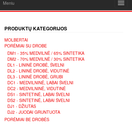
Meniu
Toggl
navig
PRODUKTŲ KATEGORIJOS
MOLBERTAI
PORĖMIAI SU DROBE
DM1 - 35% MEDVILNĖ / 65% SINTETIKA
DM2 - 70% MEDVILNĖ / 30% SINTETIKA
DL1 - LININĖ DROBĖ, ŠVELNI
DL2 - LININĖ DROBĖ, VIDUTINĖ
DL3 - LININĖ DROBĖ, GRUBI
DC1 - MEDVILNINĖ, LABAI ŠVELNI
DC2 - MEDVILNINĖ, VIDUTINĖ
DS1 - SINTETINĖ, LABAI ŠVELNI
DS2 - SINTETINĖ, LABAI ŠVELNI
DJ1 - DŽIUTAS
DJ2 - JUODAI GRUNTUOTA
PORĖMIAI BE DROBĖS