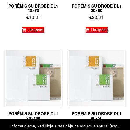
PORĖMIS SU DROBE DL1
PORĖMIS SU DROBE DL1
40×70
30×90
€
16,87
€
20,31
Į krepšelį
Į krepšelį
PORĖMIS SU DROBE DL1
PORĖMIS SU DROBE DL1
20×100
40×50
€
18,35
€
13,26
Informuojame, kad šioje svetainėje naudojami slapukai (angl.