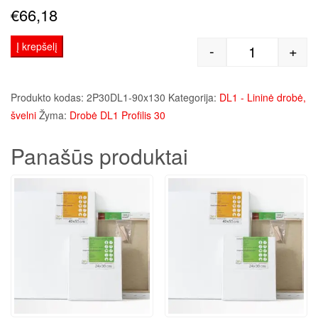
€
66,18
Į krepšelį
-
+
produkto kie
Produkto kodas:
2P30DL1-90x130
Kategorija:
DL1 - Lininė drobė,
švelni
Žyma:
Drobė DL1 Profilis 30
Panašūs produktai