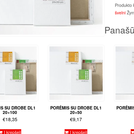
Produkto 
švelni
Žy
Panašū
S SU DROBE DL1
PORĖMIS SU DROBE DL1
PORĖMI
20×100
20×50
€
18,35
€
9,17
Į krepšelį
Į krepšelį