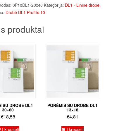
kodas:
0P10DL1-20x40
Kategorija:
DL1 - Lininė drobė,
ma:
Drobė DL1 Profilis 10
s produktai
S SU DROBE DL1
PORĖMIS SU DROBE DL1
30×80
13×18
€
18,58
€
4,81
Į krepšelį
Į krepšelį