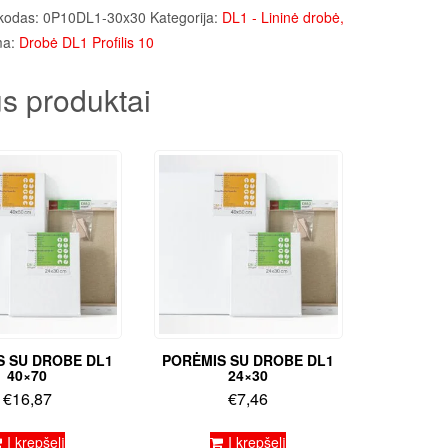
kodas:
0P10DL1-30x30
Kategorija:
DL1 - Lininė drobė,
ma:
Drobė DL1 Profilis 10
s produktai
S SU DROBE DL1
PORĖMIS SU DROBE DL1
40×70
24×30
€
16,87
€
7,46
Į krepšelį
Į krepšelį