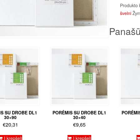
Produkto 
švelni
Žy
Panašū
S SU DROBE DL1
PORĖMIS SU DROBE DL1
PORĖMI
30×90
30×40
€
20,31
€
9,65
Į krepšelį
Į krepšelį