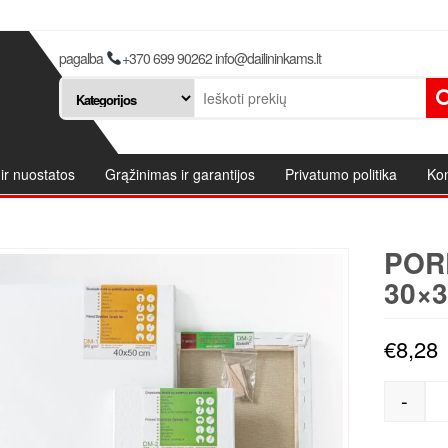
pagalba
+370 699 90262 info@dailininkams.lt
ir nuostatos
Grąžinimas ir garantijos
Privatumo politika
Kon
POR
30×3
€
8,28
-