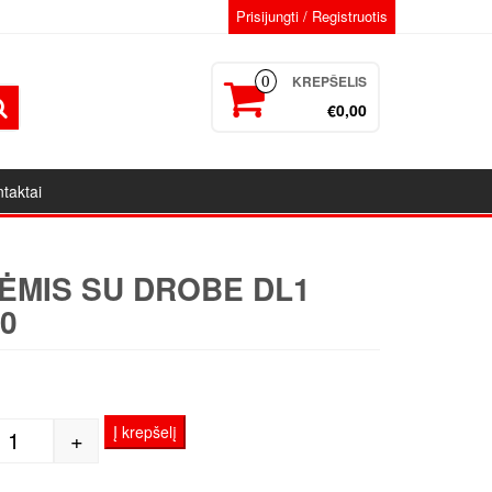
Prisijungti / Registruotis
KREPŠELIS
0
€0,00
taktai
ĖMIS SU DROBE DL1
0
Į krepšelį
+
produkto kiekis: Porėmis su drobe DL1 30x30