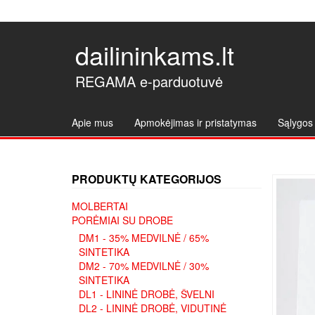
dailininkams.lt
REGAMA e-parduotuvė
Apie mus
Apmokėjimas ir pristatymas
Sąlygos 
PRODUKTŲ KATEGORIJOS
MOLBERTAI
PORĖMIAI SU DROBE
DM1 - 35% MEDVILNĖ / 65%
SINTETIKA
DM2 - 70% MEDVILNĖ / 30%
SINTETIKA
DL1 - LININĖ DROBĖ, ŠVELNI
DL2 - LININĖ DROBĖ, VIDUTINĖ