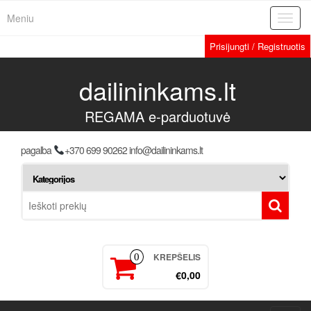
Meniu
Toggl
navig
Prisijungti / Registruotis
dailininkams.lt
REGAMA e-parduotuvė
pagalba
+370 699 90262 info@dailininkams.lt
KREPŠELIS
0
€0,00