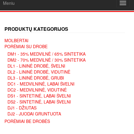
Meniu
Toggl
navig
PRODUKTŲ KATEGORIJOS
MOLBERTAI
PORĖMIAI SU DROBE
DM1 - 35% MEDVILNĖ / 65% SINTETIKA
DM2 - 70% MEDVILNĖ / 30% SINTETIKA
DL1 - LININĖ DROBĖ, ŠVELNI
DL2 - LININĖ DROBĖ, VIDUTINĖ
DL3 - LININĖ DROBĖ, GRUBI
DC1 - MEDVILNINĖ, LABAI ŠVELNI
DC2 - MEDVILNINĖ, VIDUTINĖ
DS1 - SINTETINĖ, LABAI ŠVELNI
DS2 - SINTETINĖ, LABAI ŠVELNI
DJ1 - DŽIUTAS
DJ2 - JUODAI GRUNTUOTA
PORĖMIAI BE DROBĖS