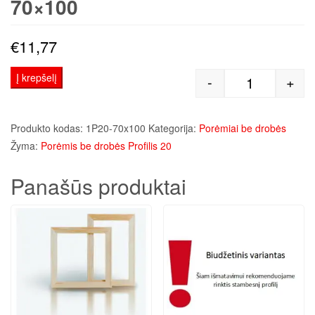
70×100
€
11,77
Į krepšelį
-
+
produkto kiek
Produkto kodas:
1P20-70x100
Kategorija:
Porėmiai be drobės
Žyma:
Porėmis be drobės Profilis 20
Panašūs produktai