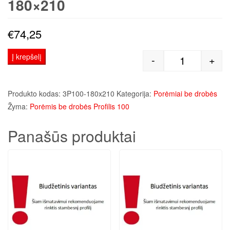
180×210
€
74,25
Į krepšelį
-
+
produkto kiek
Produkto kodas:
3P100-180x210
Kategorija:
Porėmiai be drobės
Žyma:
Porėmis be drobės Profilis 100
Panašūs produktai