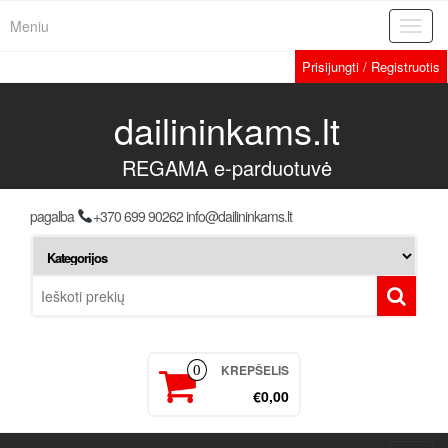
Meniu
Toggl
navig
Prisijungti / Registruotis
dailininkams.lt
REGAMA e-parduotuvė
pagalba
+370 699 90262 info@dailininkams.lt
KREPŠELIS
0
€0,00