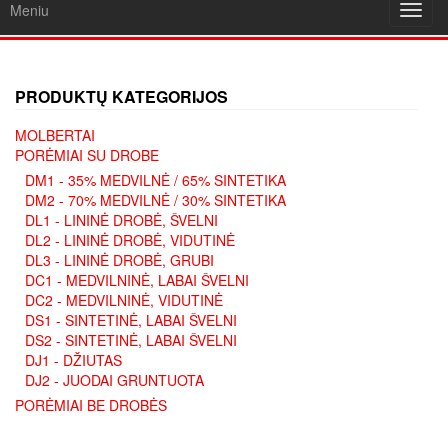
Meniu
Toggl
navig
PRODUKTŲ KATEGORIJOS
MOLBERTAI
PORĖMIAI SU DROBE
DM1 - 35% MEDVILNĖ / 65% SINTETIKA
DM2 - 70% MEDVILNĖ / 30% SINTETIKA
DL1 - LININĖ DROBĖ, ŠVELNI
DL2 - LININĖ DROBĖ, VIDUTINĖ
DL3 - LININĖ DROBĖ, GRUBI
DC1 - MEDVILNINĖ, LABAI ŠVELNI
DC2 - MEDVILNINĖ, VIDUTINĖ
DS1 - SINTETINĖ, LABAI ŠVELNI
DS2 - SINTETINĖ, LABAI ŠVELNI
DJ1 - DŽIUTAS
DJ2 - JUODAI GRUNTUOTA
PORĖMIAI BE DROBĖS