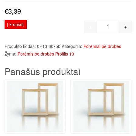
€
3,39
Į krepšelį
-
+
produkto kiek
Produkto kodas:
0P10-30x50
Kategorija:
Porėmiai be drobės
Žyma:
Porėmis be drobės Profilis 10
Panašūs produktai