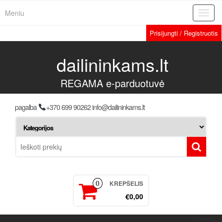
Meniu
Toggl
navig
Prisijungti / Registruotis
dailininkams.lt
REGAMA e-parduotuvė
pagalba
+370 699 90262 info@dailininkams.lt
KREPŠELIS
0
€0,00