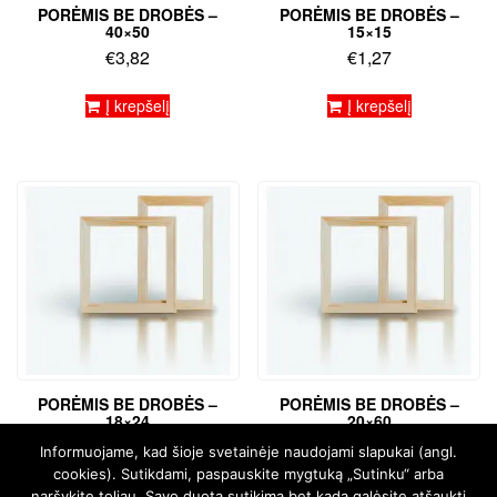
PORĖMIS BE DROBĖS –
PORĖMIS BE DROBĖS –
40×50
15×15
€
3,82
€
1,27
Į krepšelį
Į krepšelį
PORĖMIS BE DROBĖS –
PORĖMIS BE DROBĖS –
18×24
20×60
€
1,78
€
3,39
Informuojame, kad šioje svetainėje naudojami slapukai (angl.
cookies). Sutikdami, paspauskite mygtuką „Sutinku“ arba
Į krepšelį
Į krepšelį
naršykite toliau. Savo duotą sutikimą bet kada galėsite atšaukti