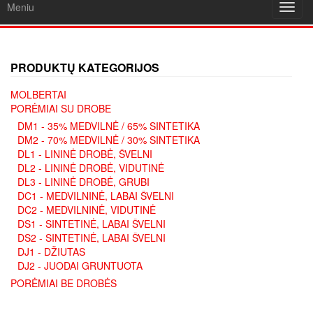
Meniu
Toggl
navig
PRODUKTŲ KATEGORIJOS
MOLBERTAI
PORĖMIAI SU DROBE
DM1 - 35% MEDVILNĖ / 65% SINTETIKA
DM2 - 70% MEDVILNĖ / 30% SINTETIKA
DL1 - LININĖ DROBĖ, ŠVELNI
DL2 - LININĖ DROBĖ, VIDUTINĖ
DL3 - LININĖ DROBĖ, GRUBI
DC1 - MEDVILNINĖ, LABAI ŠVELNI
DC2 - MEDVILNINĖ, VIDUTINĖ
DS1 - SINTETINĖ, LABAI ŠVELNI
DS2 - SINTETINĖ, LABAI ŠVELNI
DJ1 - DŽIUTAS
DJ2 - JUODAI GRUNTUOTA
PORĖMIAI BE DROBĖS