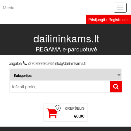
Meniu
Toggl
navig
Prisijungti / Registruotis
dailininkams.lt
REGAMA e-parduotuvė
pagalba
+370 699 90262 info@dailininkams.lt
KREPŠELIS
0
€0,00