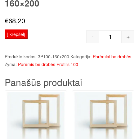
160×200
€
68,20
Į krepšelį
-
+
produkto kiek
Produkto kodas:
3P100-160x200
Kategorija:
Porėmiai be drobės
Žyma:
Porėmis be drobės Profilis 100
Panašūs produktai