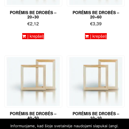
PORĖMIS BE DROBĖS –
PORĖMIS BE DROBĖS –
20×30
20×60
€
2,12
€
3,39
Į krepšelį
Į krepšelį
PORĖMIS BE DROBĖS –
PORĖMIS BE DROBĖS –
40×50
10×10
€
3,82
€
0,85
Informuojame, kad šioje svetainėje naudojami slapukai (angl.