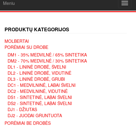
Meniu
Toggl
navig
PRODUKTŲ KATEGORIJOS
MOLBERTAI
PORĖMIAI SU DROBE
DM1 - 35% MEDVILNĖ / 65% SINTETIKA
DM2 - 70% MEDVILNĖ / 30% SINTETIKA
DL1 - LININĖ DROBĖ, ŠVELNI
DL2 - LININĖ DROBĖ, VIDUTINĖ
DL3 - LININĖ DROBĖ, GRUBI
DC1 - MEDVILNINĖ, LABAI ŠVELNI
DC2 - MEDVILNINĖ, VIDUTINĖ
DS1 - SINTETINĖ, LABAI ŠVELNI
DS2 - SINTETINĖ, LABAI ŠVELNI
DJ1 - DŽIUTAS
DJ2 - JUODAI GRUNTUOTA
PORĖMIAI BE DROBĖS