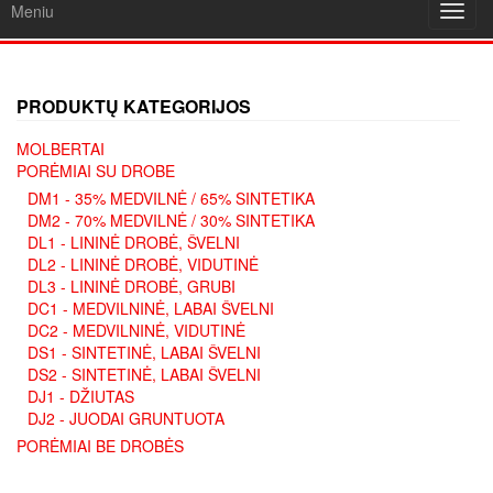
Meniu
Toggl
navig
PRODUKTŲ KATEGORIJOS
MOLBERTAI
PORĖMIAI SU DROBE
DM1 - 35% MEDVILNĖ / 65% SINTETIKA
DM2 - 70% MEDVILNĖ / 30% SINTETIKA
DL1 - LININĖ DROBĖ, ŠVELNI
DL2 - LININĖ DROBĖ, VIDUTINĖ
DL3 - LININĖ DROBĖ, GRUBI
DC1 - MEDVILNINĖ, LABAI ŠVELNI
DC2 - MEDVILNINĖ, VIDUTINĖ
DS1 - SINTETINĖ, LABAI ŠVELNI
DS2 - SINTETINĖ, LABAI ŠVELNI
DJ1 - DŽIUTAS
DJ2 - JUODAI GRUNTUOTA
PORĖMIAI BE DROBĖS