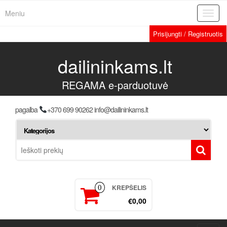
Meniu
Toggl
navig
Prisijungti / Registruotis
dailininkams.lt
REGAMA e-parduotuvė
pagalba
+370 699 90262 info@dailininkams.lt
KREPŠELIS
0
€0,00