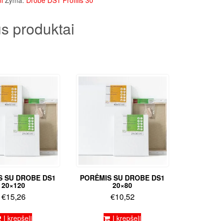
i
Žyma:
Drobė DS1 Profilis 30
s produktai
S SU DROBE DS1
PORĖMIS SU DROBE DS1
20×120
20×80
€
15,26
€
10,52
Į krepšelį
Į krepšelį