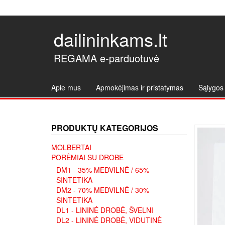
dailininkams.lt
REGAMA e-parduotuvė
Apie mus
Apmokėjimas ir pristatymas
Sąlygos 
PRODUKTŲ KATEGORIJOS
MOLBERTAI
PORĖMIAI SU DROBE
DM1 - 35% MEDVILNĖ / 65%
SINTETIKA
DM2 - 70% MEDVILNĖ / 30%
SINTETIKA
DL1 - LININĖ DROBĖ, ŠVELNI
DL2 - LININĖ DROBĖ, VIDUTINĖ