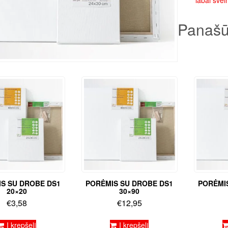
labai šveln
Panašū
S SU DROBE DS1
PORĖMIS SU DROBE DS1
PORĖMI
20×20
30×90
€
3,58
€
12,95
Į krepšelį
Į krepšelį