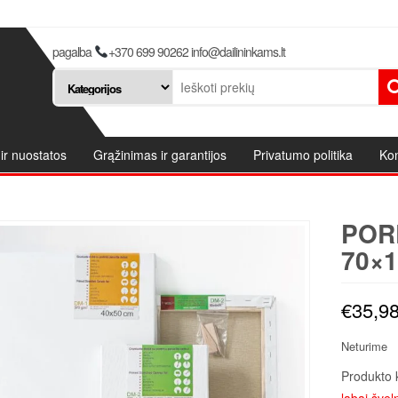
pagalba
+370 699 90262 info@dailininkams.lt
ir nuostatos
Grąžinimas ir garantijos
Privatumo politika
Kon
POR
70×1
€
35,9
Neturime
Produkto 