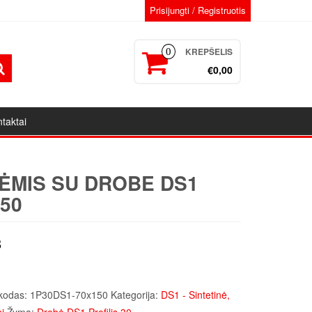
Prisijungti / Registruotis
KREPŠELIS
0
€0,00
taktai
ĖMIS SU DROBE DS1
50
8
kodas:
1P30DS1-70x150
Kategorija:
DS1 - Sintetinė,