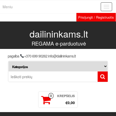
Meniu
Toggl
navig
Prisijungti / Registruotis
dailininkams.lt
REGAMA e-parduotuvė
pagalba
+370 699 90262 info@dailininkams.lt
KREPŠELIS
0
€0,00