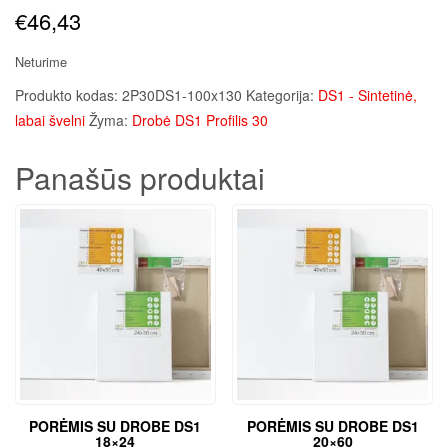
€
46,43
Neturime
Produkto kodas:
2P30DS1-100x130
Kategorija:
DS1 - Sintetinė,
labai švelni
Žyma:
Drobė DS1 Profilis 30
Panašūs produktai
PORĖMIS SU DROBE DS1
PORĖMIS SU DROBE DS1
18×24
20×60