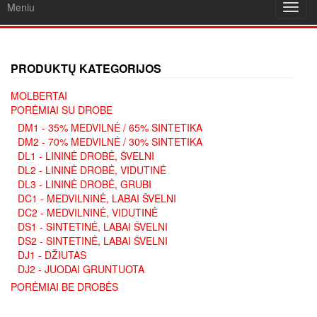
Meniu
Toggl
navig
PRODUKTŲ KATEGORIJOS
MOLBERTAI
PORĖMIAI SU DROBE
DM1 - 35% MEDVILNĖ / 65% SINTETIKA
DM2 - 70% MEDVILNĖ / 30% SINTETIKA
DL1 - LININĖ DROBĖ, ŠVELNI
DL2 - LININĖ DROBĖ, VIDUTINĖ
DL3 - LININĖ DROBĖ, GRUBI
DC1 - MEDVILNINĖ, LABAI ŠVELNI
DC2 - MEDVILNINĖ, VIDUTINĖ
DS1 - SINTETINĖ, LABAI ŠVELNI
DS2 - SINTETINĖ, LABAI ŠVELNI
DJ1 - DŽIUTAS
DJ2 - JUODAI GRUNTUOTA
PORĖMIAI BE DROBĖS