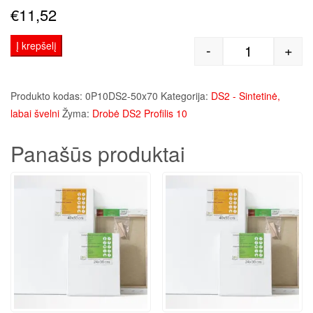
€
11,52
Į krepšelį
-
+
produkto kie
Produkto kodas:
0P10DS2-50x70
Kategorija:
DS2 - Sintetinė,
labai švelni
Žyma:
Drobė DS2 Profilis 10
Panašūs produktai