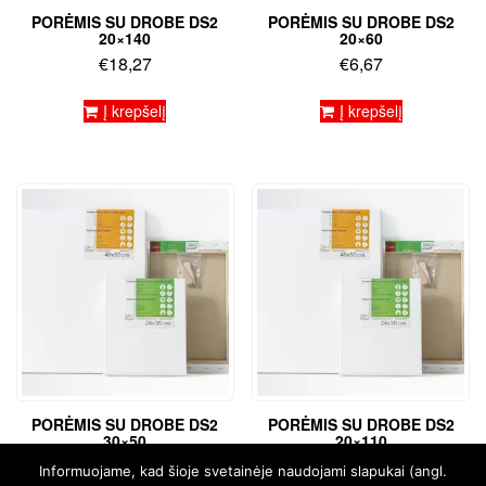
PORĖMIS SU DROBE DS2
PORĖMIS SU DROBE DS2
20×140
20×60
€
18,27
€
6,67
Į krepšelį
Į krepšelį
PORĖMIS SU DROBE DS2
PORĖMIS SU DROBE DS2
30×50
20×110
€
6,96
€
15,07
Informuojame, kad šioje svetainėje naudojami slapukai (angl.