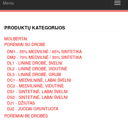
Meniu
Toggl
navig
PRODUKTŲ KATEGORIJOS
MOLBERTAI
PORĖMIAI SU DROBE
DM1 - 35% MEDVILNĖ / 65% SINTETIKA
DM2 - 70% MEDVILNĖ / 30% SINTETIKA
DL1 - LININĖ DROBĖ, ŠVELNI
DL2 - LININĖ DROBĖ, VIDUTINĖ
DL3 - LININĖ DROBĖ, GRUBI
DC1 - MEDVILNINĖ, LABAI ŠVELNI
DC2 - MEDVILNINĖ, VIDUTINĖ
DS1 - SINTETINĖ, LABAI ŠVELNI
DS2 - SINTETINĖ, LABAI ŠVELNI
DJ1 - DŽIUTAS
DJ2 - JUODAI GRUNTUOTA
PORĖMIAI BE DROBĖS