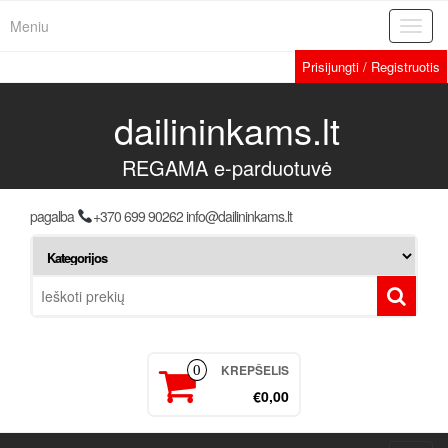
Meniu
Toggl
navig
Prisijungti / Registruotis
dailininkams.lt
REGAMA e-parduotuvė
pagalba
+370 699 90262 info@dailininkams.lt
KREPŠELIS
0
€0,00