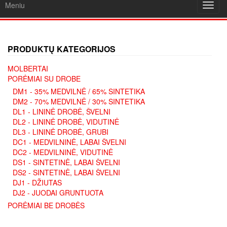
Meniu
Toggl
navig
PRODUKTŲ KATEGORIJOS
MOLBERTAI
PORĖMIAI SU DROBE
DM1 - 35% MEDVILNĖ / 65% SINTETIKA
DM2 - 70% MEDVILNĖ / 30% SINTETIKA
DL1 - LININĖ DROBĖ, ŠVELNI
DL2 - LININĖ DROBĖ, VIDUTINĖ
DL3 - LININĖ DROBĖ, GRUBI
DC1 - MEDVILNINĖ, LABAI ŠVELNI
DC2 - MEDVILNINĖ, VIDUTINĖ
DS1 - SINTETINĖ, LABAI ŠVELNI
DS2 - SINTETINĖ, LABAI ŠVELNI
DJ1 - DŽIUTAS
DJ2 - JUODAI GRUNTUOTA
PORĖMIAI BE DROBĖS