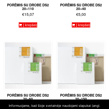
PORĖMIS SU DROBE DS2
PORĖMIS SU DROBE DS2
20×110
20×40
€
15,07
€
5,00
Į krepšelį
Į krepšelį
PORĖMIS SU DROBE DS2
PORĖMIS SU DROBE DS2
20×60
20×150
€
6,67
€
19,10
Informuojame, kad šioje svetainėje naudojami slapukai (angl.