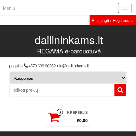
Meniu
Toggl
navig
Prisijungti / Registruotis
dailininkams.lt
REGAMA e-parduotuvė
pagalba
+370 699 90262 info@dailininkams.lt
KREPŠELIS
0
€0,00