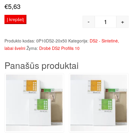
€
5,63
Į krepšelį
-
+
produkto kie
Produkto kodas:
0P10DS2-20x50
Kategorija:
DS2 - Sintetinė,
labai švelni
Žyma:
Drobė DS2 Profilis 10
Panašūs produktai