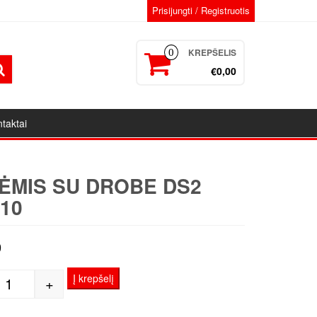
Prisijungti / Registruotis
KREPŠELIS
0
€0,00
taktai
ĖMIS SU DROBE DS2
10
9
Į krepšelį
+
produkto kiekis: Porėmis su drobe DS2 40x110