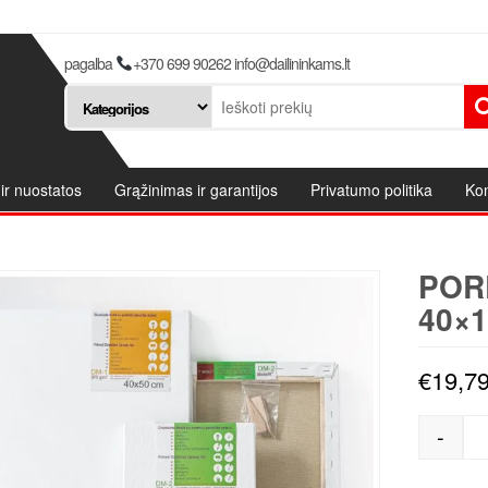
pagalba
+370 699 90262 info@dailininkams.lt
ir nuostatos
Grąžinimas ir garantijos
Privatumo politika
Kon
POR
40×1
€
19,7
-