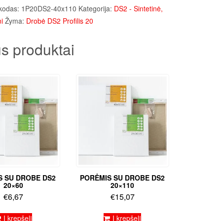
kodas:
1P20DS2-40x110
Kategorija:
DS2 - Sintetinė,
i
Žyma:
Drobė DS2 Profilis 20
s produktai
S SU DROBE DS2
PORĖMIS SU DROBE DS2
20×60
20×110
€
6,67
€
15,07
Į krepšelį
Į krepšelį