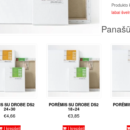
Produkto 
labai šveln
Panašū
S SU DROBE DS2
PORĖMIS SU DROBE DS2
PORĖMI
24×30
18×24
€
4,66
€
3,85
Į krepšelį
Į krepšelį