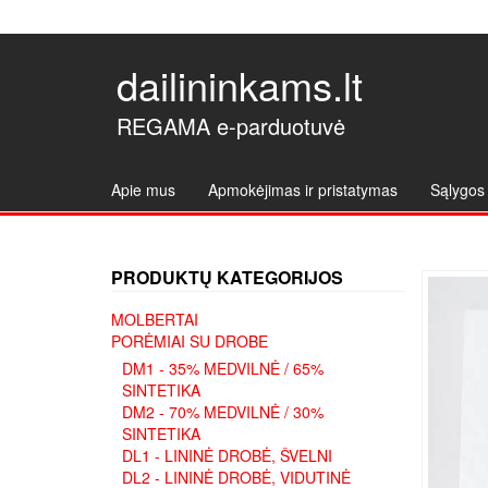
dailininkams.lt
REGAMA e-parduotuvė
Apie mus
Apmokėjimas ir pristatymas
Sąlygos 
PRODUKTŲ KATEGORIJOS
MOLBERTAI
PORĖMIAI SU DROBE
DM1 - 35% MEDVILNĖ / 65%
SINTETIKA
DM2 - 70% MEDVILNĖ / 30%
SINTETIKA
DL1 - LININĖ DROBĖ, ŠVELNI
DL2 - LININĖ DROBĖ, VIDUTINĖ