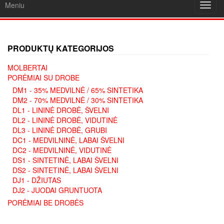
Meniu
Toggl
navig
PRODUKTŲ KATEGORIJOS
MOLBERTAI
PORĖMIAI SU DROBE
DM1 - 35% MEDVILNĖ / 65% SINTETIKA
DM2 - 70% MEDVILNĖ / 30% SINTETIKA
DL1 - LININĖ DROBĖ, ŠVELNI
DL2 - LININĖ DROBĖ, VIDUTINĖ
DL3 - LININĖ DROBĖ, GRUBI
DC1 - MEDVILNINĖ, LABAI ŠVELNI
DC2 - MEDVILNINĖ, VIDUTINĖ
DS1 - SINTETINĖ, LABAI ŠVELNI
DS2 - SINTETINĖ, LABAI ŠVELNI
DJ1 - DŽIUTAS
DJ2 - JUODAI GRUNTUOTA
PORĖMIAI BE DROBĖS