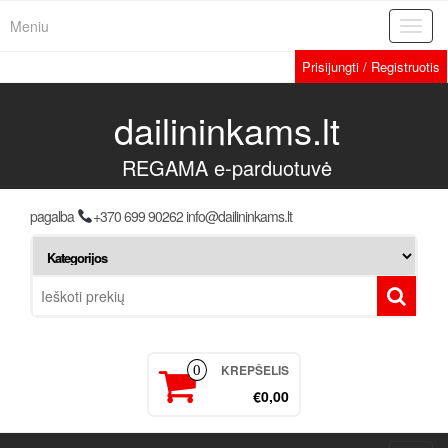
Meniu
Toggl
navig
Prisijungti / Registruotis
dailininkams.lt
REGAMA e-parduotuvė
pagalba
+370 699 90262 info@dailininkams.lt
KREPŠELIS
0
€0,00