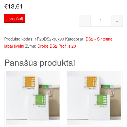
€
13,61
Į krepšelį
-
+
produkto kie
Produkto kodas:
1P20DS2-30x90
Kategorija:
DS2 - Sintetinė,
labai švelni
Žyma:
Drobė DS2 Profilis 20
Panašūs produktai