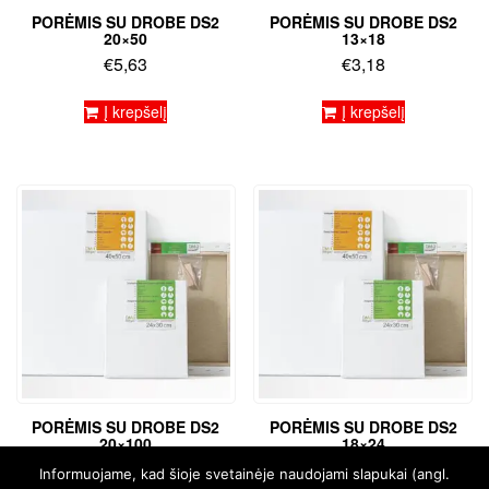
PORĖMIS SU DROBE DS2
PORĖMIS SU DROBE DS2
20×50
13×18
€
5,63
€
3,18
Į krepšelį
Į krepšelį
PORĖMIS SU DROBE DS2
PORĖMIS SU DROBE DS2
20×100
18×24
€
12,93
€
3,85
Informuojame, kad šioje svetainėje naudojami slapukai (angl.