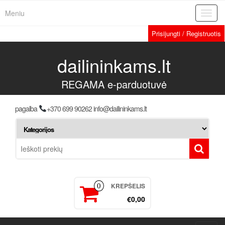
Meniu
Toggl
navig
Prisijungti / Registruotis
dailininkams.lt
REGAMA e-parduotuvė
pagalba
+370 699 90262 info@dailininkams.lt
KREPŠELIS
0
€0,00