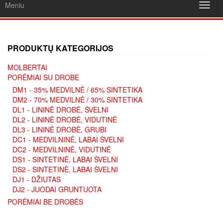
Meniu
Toggl
navig
PRODUKTŲ KATEGORIJOS
MOLBERTAI
PORĖMIAI SU DROBE
DM1 - 35% MEDVILNĖ / 65% SINTETIKA
DM2 - 70% MEDVILNĖ / 30% SINTETIKA
DL1 - LININĖ DROBĖ, ŠVELNI
DL2 - LININĖ DROBĖ, VIDUTINĖ
DL3 - LININĖ DROBĖ, GRUBI
DC1 - MEDVILNINĖ, LABAI ŠVELNI
DC2 - MEDVILNINĖ, VIDUTINĖ
DS1 - SINTETINĖ, LABAI ŠVELNI
DS2 - SINTETINĖ, LABAI ŠVELNI
DJ1 - DŽIUTAS
DJ2 - JUODAI GRUNTUOTA
PORĖMIAI BE DROBĖS