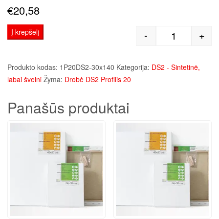
€
20,58
Į krepšelį
-
+
produkto kie
Produkto kodas:
1P20DS2-30x140
Kategorija:
DS2 - Sintetinė,
labai švelni
Žyma:
Drobė DS2 Profilis 20
Panašūs produktai