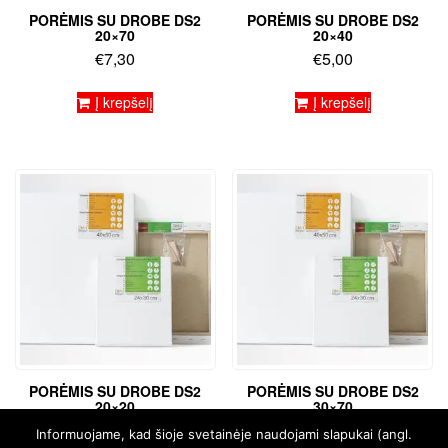
PORĖMIS SU DROBE DS2
PORĖMIS SU DROBE DS2
20×70
20×40
€
7,30
€
5,00
Į krepšelį
Į krepšelį
PORĖMIS SU DROBE DS2
PORĖMIS SU DROBE DS2
20×20
30×70
€
3,73
€
8,94
Informuojame, kad šioje svetainėje naudojami slapukai (angl.