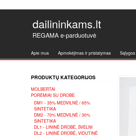
dailininkams.lt
REGAMA e-parduotuvė
Apie mus
Apmokėjimas ir pristatymas
Sąlygos 
PRODUKTŲ KATEGORIJOS
MOLBERTAI
PORĖMIAI SU DROBE
DM1 - 35% MEDVILNĖ / 65%
SINTETIKA
DM2 - 70% MEDVILNĖ / 30%
SINTETIKA
DL1 - LININĖ DROBĖ, ŠVELNI
DL2 - LININĖ DROBĖ, VIDUTINĖ