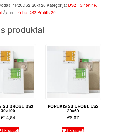
kodas:
1P20DS2-20x120
Kategorija:
DS2 - Sintetinė,
i
Žyma:
Drobė DS2 Profilis 20
s produktai
S SU DROBE DS2
PORĖMIS SU DROBE DS2
30×100
20×60
€
14,84
€
6,67
Į krepšelį
Į krepšelį