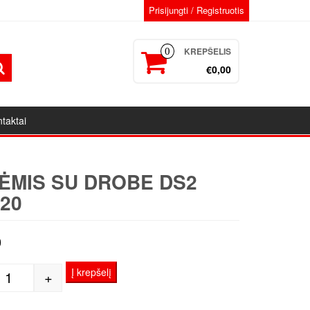
Prisijungti / Registruotis
KREPŠELIS
0
€0,00
taktai
ĖMIS SU DROBE DS2
20
0
Į krepšelį
+
produkto kiekis: Porėmis su drobe DS2 20x120