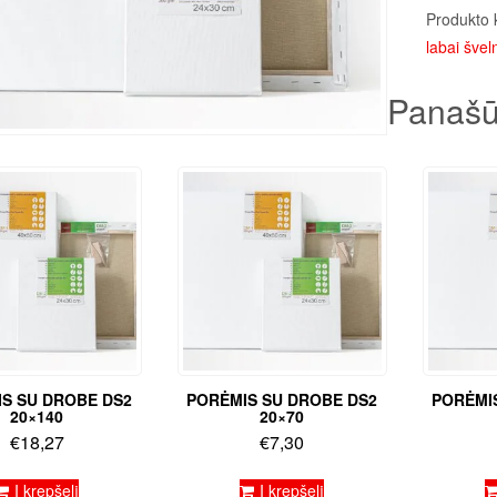
Produkto 
labai šveln
Panašū
S SU DROBE DS2
PORĖMIS SU DROBE DS2
PORĖMI
20×140
20×70
€
18,27
€
7,30
Į krepšelį
Į krepšelį