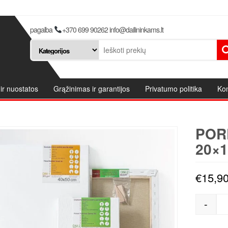
pagalba
+370 699 90262 info@dailininkams.lt
ir nuostatos
Grąžinimas ir garantijos
Privatumo politika
Kon
POR
20×1
€
15,9
-