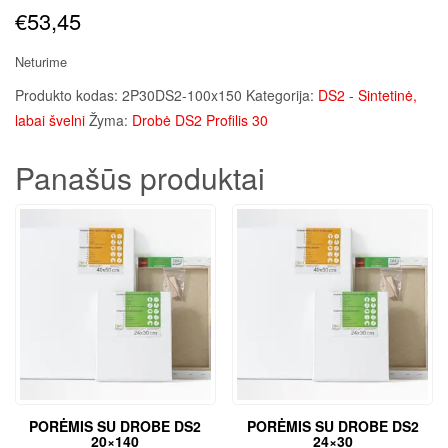
€
53,45
Neturime
Produkto kodas:
2P30DS2-100x150
Kategorija:
DS2 - Sintetinė,
labai švelni
Žyma:
Drobė DS2 Profilis 30
Panašūs produktai
PORĖMIS SU DROBE DS2
PORĖMIS SU DROBE DS2
20×140
24×30