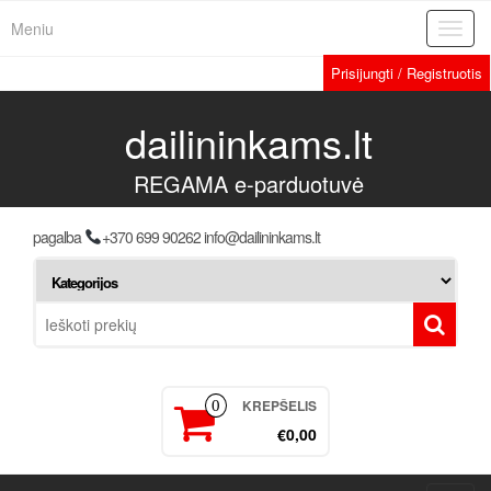
Meniu
Toggl
navig
Prisijungti / Registruotis
dailininkams.lt
REGAMA e-parduotuvė
pagalba
+370 699 90262 info@dailininkams.lt
KREPŠELIS
0
€0,00