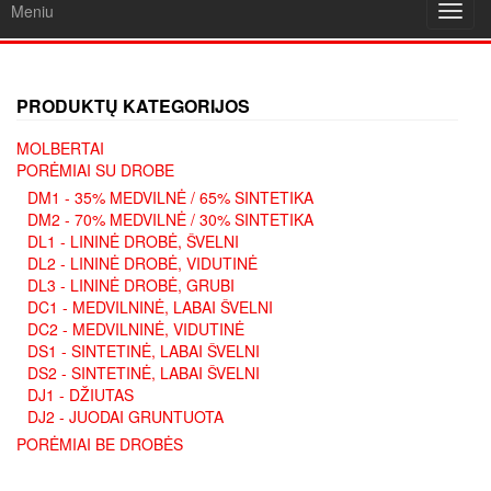
Meniu
Toggl
navig
PRODUKTŲ KATEGORIJOS
MOLBERTAI
PORĖMIAI SU DROBE
DM1 - 35% MEDVILNĖ / 65% SINTETIKA
DM2 - 70% MEDVILNĖ / 30% SINTETIKA
DL1 - LININĖ DROBĖ, ŠVELNI
DL2 - LININĖ DROBĖ, VIDUTINĖ
DL3 - LININĖ DROBĖ, GRUBI
DC1 - MEDVILNINĖ, LABAI ŠVELNI
DC2 - MEDVILNINĖ, VIDUTINĖ
DS1 - SINTETINĖ, LABAI ŠVELNI
DS2 - SINTETINĖ, LABAI ŠVELNI
DJ1 - DŽIUTAS
DJ2 - JUODAI GRUNTUOTA
PORĖMIAI BE DROBĖS