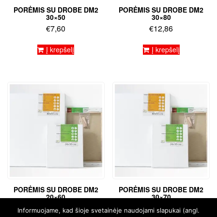
PORĖMIS SU DROBE DM2
PORĖMIS SU DROBE DM2
30×50
30×80
€
7,60
€
12,86
Į krepšelį
Į krepšelį
PORĖMIS SU DROBE DM2
PORĖMIS SU DROBE DM2
20×60
30×70
€
7,36
€
9,46
Informuojame, kad šioje svetainėje naudojami slapukai (angl.