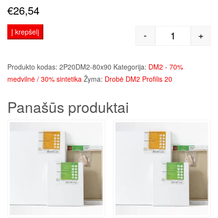
€
26,54
Į krepšelį
-
+
produkto kie
Produkto kodas:
2P20DM2-80x90
Kategorija:
DM2 - 70%
medvilnė / 30% sintetika
Žyma:
Drobė DM2 Profilis 20
Panašūs produktai