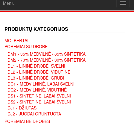
Meniu
Toggl
navig
PRODUKTŲ KATEGORIJOS
MOLBERTAI
PORĖMIAI SU DROBE
DM1 - 35% MEDVILNĖ / 65% SINTETIKA
DM2 - 70% MEDVILNĖ / 30% SINTETIKA
DL1 - LININĖ DROBĖ, ŠVELNI
DL2 - LININĖ DROBĖ, VIDUTINĖ
DL3 - LININĖ DROBĖ, GRUBI
DC1 - MEDVILNINĖ, LABAI ŠVELNI
DC2 - MEDVILNINĖ, VIDUTINĖ
DS1 - SINTETINĖ, LABAI ŠVELNI
DS2 - SINTETINĖ, LABAI ŠVELNI
DJ1 - DŽIUTAS
DJ2 - JUODAI GRUNTUOTA
PORĖMIAI BE DROBĖS