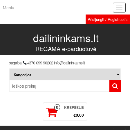
Meniu
Toggl
navig
Prisijungti / Registruotis
dailininkams.lt
REGAMA e-parduotuvė
pagalba
+370 699 90262 info@dailininkams.lt
KREPŠELIS
0
€0,00