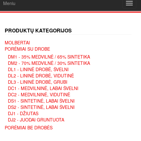
Meniu
Toggl
navig
PRODUKTŲ KATEGORIJOS
MOLBERTAI
PORĖMIAI SU DROBE
DM1 - 35% MEDVILNĖ / 65% SINTETIKA
DM2 - 70% MEDVILNĖ / 30% SINTETIKA
DL1 - LININĖ DROBĖ, ŠVELNI
DL2 - LININĖ DROBĖ, VIDUTINĖ
DL3 - LININĖ DROBĖ, GRUBI
DC1 - MEDVILNINĖ, LABAI ŠVELNI
DC2 - MEDVILNINĖ, VIDUTINĖ
DS1 - SINTETINĖ, LABAI ŠVELNI
DS2 - SINTETINĖ, LABAI ŠVELNI
DJ1 - DŽIUTAS
DJ2 - JUODAI GRUNTUOTA
PORĖMIAI BE DROBĖS