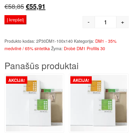
Original
Current
€
58,85
€
55,91
price
price
Į krepšelį
-
+
produkto kie
was:
is:
€58,85.
€55,91.
Produkto kodas:
2P30DM1-100x140
Kategorija:
DM1 - 35%
medvilnė / 65% sintetika
Žyma:
Drobė DM1 Profilis 30
Panašūs produktai
AKCIJA!
AKCIJA!