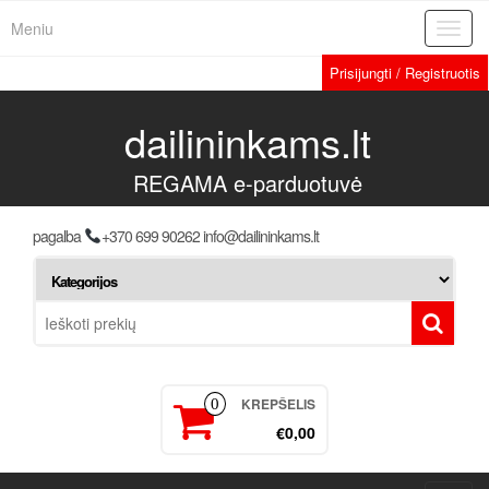
Meniu
Toggl
navig
Prisijungti / Registruotis
dailininkams.lt
REGAMA e-parduotuvė
pagalba
+370 699 90262 info@dailininkams.lt
KREPŠELIS
0
€0,00