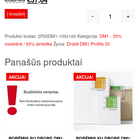
price
price
Į krepšelį
-
+
produkto kie
was:
is:
€38,99.
€37,04.
Produkto kodas:
2P20DM1-100x100
Kategorija:
DM1 - 35%
medvilnė / 65% sintetika
Žyma:
Drobė DM1 Profilis 20
Panašūs produktai
AKCIJA!
AKCIJA!
PORĖMIS SU DROBE DM1
PORĖMIS SU DROBE DM1