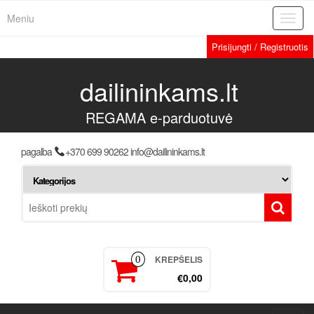
Meniu
Toggl
navig
Prisijungti / Registruotis
dailininkams.lt
REGAMA e-parduotuvė
pagalba
+370 699 90262 info@dailininkams.lt
KREPŠELIS
0
€0,00