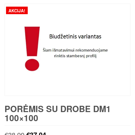
AKCIJA!
PORĖMIS SU DROBE DM1
100×100
Original
Current
€
38,99
€
37,04