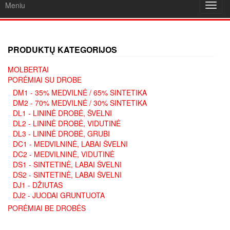
Meniu
Toggl
navig
PRODUKTŲ KATEGORIJOS
MOLBERTAI
PORĖMIAI SU DROBE
DM1 - 35% MEDVILNĖ / 65% SINTETIKA
DM2 - 70% MEDVILNĖ / 30% SINTETIKA
DL1 - LININĖ DROBĖ, ŠVELNI
DL2 - LININĖ DROBĖ, VIDUTINĖ
DL3 - LININĖ DROBĖ, GRUBI
DC1 - MEDVILNINĖ, LABAI ŠVELNI
DC2 - MEDVILNINĖ, VIDUTINĖ
DS1 - SINTETINĖ, LABAI ŠVELNI
DS2 - SINTETINĖ, LABAI ŠVELNI
DJ1 - DŽIUTAS
DJ2 - JUODAI GRUNTUOTA
PORĖMIAI BE DROBĖS