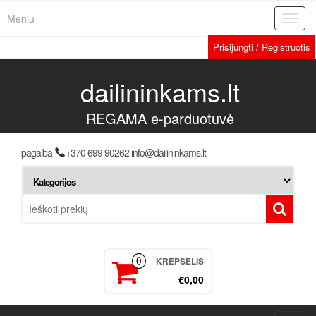
Meniu
Toggl
navig
Prisijungti / Registruotis
dailininkams.lt
REGAMA e-parduotuvė
pagalba
+370 699 90262 info@dailininkams.lt
KREPŠELIS
0
€0,00