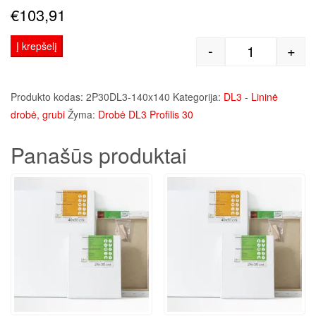
€
103,91
Į krepšelį
-
+
produkto kie
Produkto kodas:
2P30DL3-140x140
Kategorija:
DL3 - Lininė
drobė, grubi
Žyma:
Drobė DL3 Profilis 30
Panašūs produktai