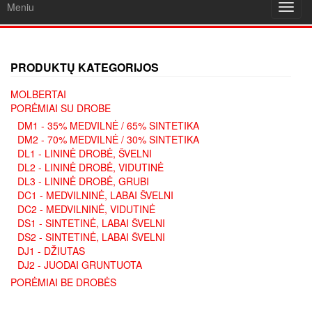
Meniu
Toggl
navig
PRODUKTŲ KATEGORIJOS
MOLBERTAI
PORĖMIAI SU DROBE
DM1 - 35% MEDVILNĖ / 65% SINTETIKA
DM2 - 70% MEDVILNĖ / 30% SINTETIKA
DL1 - LININĖ DROBĖ, ŠVELNI
DL2 - LININĖ DROBĖ, VIDUTINĖ
DL3 - LININĖ DROBĖ, GRUBI
DC1 - MEDVILNINĖ, LABAI ŠVELNI
DC2 - MEDVILNINĖ, VIDUTINĖ
DS1 - SINTETINĖ, LABAI ŠVELNI
DS2 - SINTETINĖ, LABAI ŠVELNI
DJ1 - DŽIUTAS
DJ2 - JUODAI GRUNTUOTA
PORĖMIAI BE DROBĖS