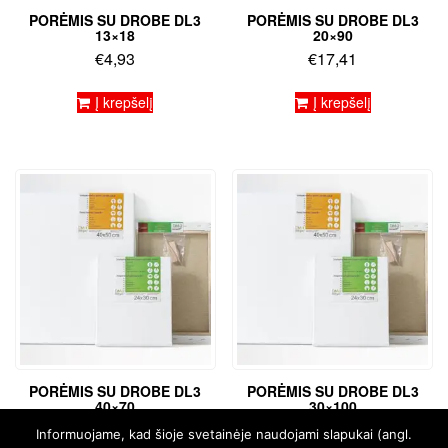
PORĖMIS SU DROBE DL3
PORĖMIS SU DROBE DL3
13×18
20×90
€
4,93
€
17,41
Į krepšelį
Į krepšelį
PORĖMIS SU DROBE DL3
PORĖMIS SU DROBE DL3
40×70
30×100
€
17,60
€
23,64
Informuojame, kad šioje svetainėje naudojami slapukai (angl.