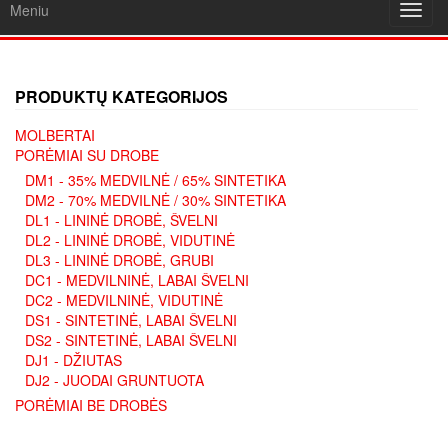
Meniu
Toggl
navig
PRODUKTŲ KATEGORIJOS
MOLBERTAI
PORĖMIAI SU DROBE
DM1 - 35% MEDVILNĖ / 65% SINTETIKA
DM2 - 70% MEDVILNĖ / 30% SINTETIKA
DL1 - LININĖ DROBĖ, ŠVELNI
DL2 - LININĖ DROBĖ, VIDUTINĖ
DL3 - LININĖ DROBĖ, GRUBI
DC1 - MEDVILNINĖ, LABAI ŠVELNI
DC2 - MEDVILNINĖ, VIDUTINĖ
DS1 - SINTETINĖ, LABAI ŠVELNI
DS2 - SINTETINĖ, LABAI ŠVELNI
DJ1 - DŽIUTAS
DJ2 - JUODAI GRUNTUOTA
PORĖMIAI BE DROBĖS