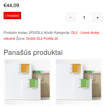
€
44,09
Į krepšelį
-
+
produkto kie
Produkto kodas:
2P20DL2-90x90
Kategorija:
DL2 - Lininė drobė,
vidutinė
Žyma:
Drobė DL2 Profilis 20
Panašūs produktai