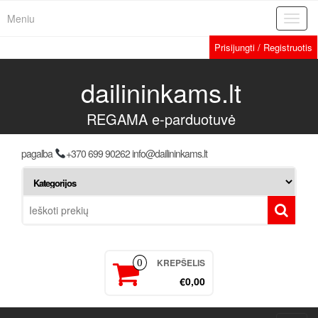
Meniu
Toggl
navig
Prisijungti / Registruotis
dailininkams.lt
REGAMA e-parduotuvė
pagalba
+370 699 90262 info@dailininkams.lt
KREPŠELIS
0
€0,00