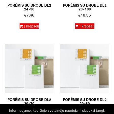
PORĖMIS SU DROBE DL2
PORĖMIS SU DROBE DL2
24×30
20×100
€
7,46
€
18,35
Į krepšelį
Į krepšelį
PORĖMIS SU DROBE DL2
PORĖMIS SU DROBE DL2
30×70
20×80
€
14,54
€
15,56
Informuojame, kad šioje svetainėje naudojami slapukai (angl.