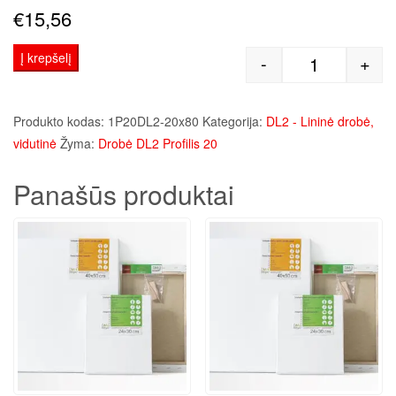
€
15,56
Į krepšelį
-
+
produkto kie
Produkto kodas:
1P20DL2-20x80
Kategorija:
DL2 - Lininė drobė,
vidutinė
Žyma:
Drobė DL2 Profilis 20
Panašūs produktai