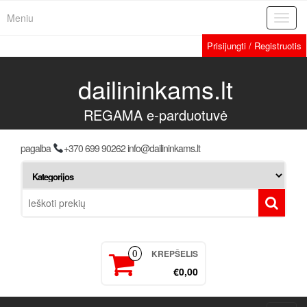
Meniu
Toggl
navig
Prisijungti / Registruotis
dailininkams.lt
REGAMA e-parduotuvė
pagalba
+370 699 90262 info@dailininkams.lt
KREPŠELIS
0
€0,00