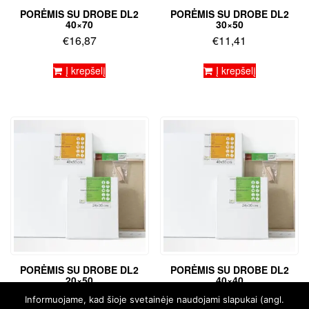
PORĖMIS SU DROBE DL2
PORĖMIS SU DROBE DL2
40×70
30×50
€
16,87
€
11,41
Į krepšelį
Į krepšelį
PORĖMIS SU DROBE DL2
PORĖMIS SU DROBE DL2
20×50
40×40
€
9,17
€
11,65
Informuojame, kad šioje svetainėje naudojami slapukai (angl.