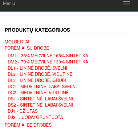
Meniu
Toggl
navig
PRODUKTŲ KATEGORIJOS
MOLBERTAI
PORĖMIAI SU DROBE
DM1 - 35% MEDVILNĖ / 65% SINTETIKA
DM2 - 70% MEDVILNĖ / 30% SINTETIKA
DL1 - LININĖ DROBĖ, ŠVELNI
DL2 - LININĖ DROBĖ, VIDUTINĖ
DL3 - LININĖ DROBĖ, GRUBI
DC1 - MEDVILNINĖ, LABAI ŠVELNI
DC2 - MEDVILNINĖ, VIDUTINĖ
DS1 - SINTETINĖ, LABAI ŠVELNI
DS2 - SINTETINĖ, LABAI ŠVELNI
DJ1 - DŽIUTAS
DJ2 - JUODAI GRUNTUOTA
PORĖMIAI BE DROBĖS